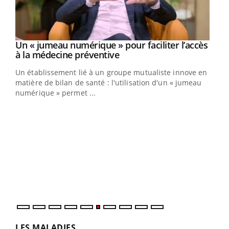
Un « jumeau numérique » pour faciliter l’accès
Youtube
Youtube
à la médecine préventive
Un établissement lié à un groupe mutualiste innove en
matière de bilan de santé : l'utilisation d'un « jumeau
numérique » permet ...
Youtube
COUP DE FOOD sur le diabète
Qua
Youtube
You
Coup de food sur le diabète, c'est votre nouveau rendez-
"Les
vous culinaire qui bouscule les idées reçues ! Dans cet
trav
épisode, une ...
DRH 
LES MALADIES