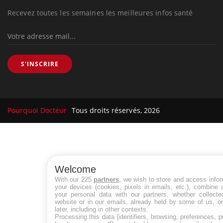
Recevez toutes les semaines les meilleures infos santé
S'INSCRIRE
Pourquoi Docteur
Tous droits réservés, 2026
Welcome
With our 225
partners
, we wish to store and access info
your devices (cookies, pixels in emails, etc.), combine
your personal data with our partners, whether collecte
website or in our emails, already held by some of us, o
later, including in other contexts.
Processing this data (identifiers, browsing, preferences, 