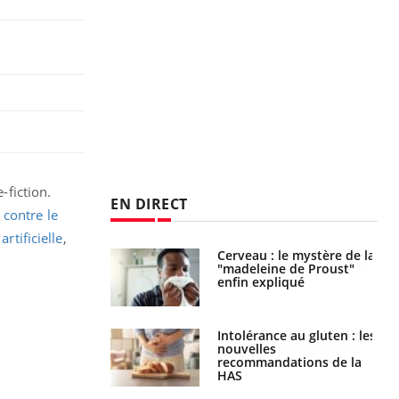
-fiction.
EN DIRECT
contre le
artificielle
,
: le mystère de la
Le décalage des horaires
ine de Proust"
d'été : quel impact sur le
pliqué
sommeil ?
nce au gluten : les
Grossesse : ces polluants
es
pourraient influencer le
ndations de la
poids des enfants