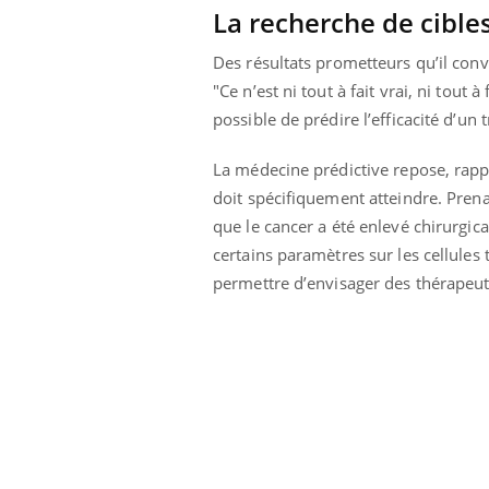
La recherche de cibles
ar une tique en
Allergies alimentaires :
, elle reste dans
une nouvelle arme contre
pendant 42 jours
les réactions sévères
Des résultats prometteurs qu’il conv
"Ce n’est ni tout à fait vrai, ni tout 
possible de prédire l’efficacité d’un 
La médecine prédictive repose, rappel
doit spécifiquement atteindre. Prena
que le cancer a été enlevé chirurgica
certains paramètres sur les cellule
permettre d’envisager des thérapeut