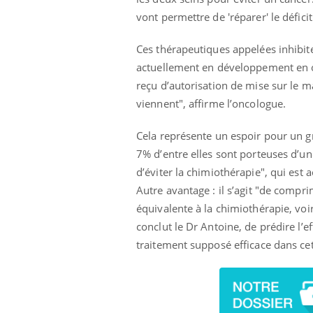
vont permettre de 'réparer' le déficit
Ces thérapeutiques appelées inhibi
Youtube
 Mains : se
Diabète & Ramadan 2026
Un 
Youtube
You
actuellement en développement en on
outube
fac
reçu d’autorisation de mise sur le m
Le Ramadan approche, et, pour de
pré
viennent", affirme l’oncologue.
un tout nouveau
nombreuses personnes atteintes de
Un 
lage, piscine,
diabète, c'est une période de questions, de
mut
air… Nos mains
défis, mais ...
Cela représente un espoir pour un 
sant
7% d’entre elles sont porteuses d’
num
d’éviter la chimiothérapie", qui est 
Autre avantage : il s’agit "de compr
équivalente à la chimiothérapie, voire
conclut le Dr Antoine, de prédire l’e
traitement supposé efficace dans cet