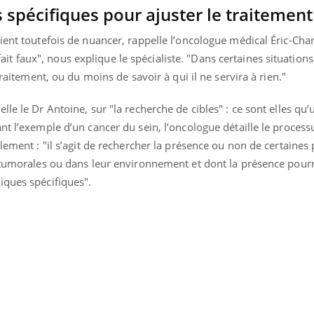
 spécifiques pour ajuster le traitement
TDAH : quel est ce
Insuffis
traitement autorisé aux
comment
États-Unis ?
préveni
ient toutefois de nuancer, rappelle l’oncologue médical Éric-Cha
à fait faux", nous explique le spécialiste. "Dans certaines situations,
traitement, ou du moins de savoir à qui il ne servira à rien."
le le Dr Antoine, sur "la recherche de cibles" : ce sont elles qu
nt l’exemple d’un cancer du sein, l’oncologue détaille le process
lement : "il s’agit de rechercher la présence ou non de certaines 
s tumorales ou dans leur environnement et dont la présence pour
iques spécifiques".