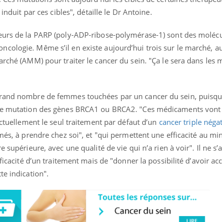
 induit par ces cibles", détaille le Dr Antoine.
teurs de la PARP (poly-ADP-ribose-polymérase-1) sont des moléc
« jumeau numérique » pour
COUP DE FOOD sur le
tube
Youtube
cologie. Même s’il en existe aujourd’hui trois sur le marché, a
iliter l’accès à la médecine
arché (AMM) pour traiter le cancer du sein. "Ça le sera dans les 
Youtube
Coup de food sur le diabèt
ventive
nouveau rendez-vous culi
établissement lié à un groupe
bouscule les idées reçues
ualiste innove en matière de bilan de
épisode, une ...
grand nombre de femmes touchées par un cancer du sein, puisqu’
é : l'utilisation d'un « jumeau
une mutation des gènes BRCA1 ou BRCA2. "Ces médicaments vont
érique » permet ...
actuellement le seul traitement par défaut d’un
cancer triple néga
imés, à prendre chez soi", et "qui permettent une efficacité au 
 supérieure, avec une qualité de vie qui n’a rien à voir". Il ne s’
fficacité d’un traitement mais de "donner la possibilité d’avoir ac
te indication".