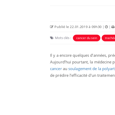
Publié le 22.01.2019 à 09h30
|
|
Mots clés :
cancer du sein
traché
Il y a encore quelques d’années, prédi
Aujourd’hui pourtant, la médecine p
cancer
au
soulagement de la polyar
e et chaleur : ce
Mordue par un
de prédire l’efficacité d’un traiteme
a science
barracuda, une petite fille
secourue grâce à un
réflexe essentiel
phone nuit-il à
Légionellose en Suisse :
tissage de la
quelle est l’origine de la
contamination ?