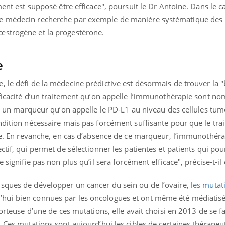
ment est supposé être efficace", poursuit le Dr Antoine. Dans le c
le médecin recherche par exemple de manière systématique des 
œstrogène et la progestérone.
e
 le défi de la médecine prédictive est désormais de trouver la "
fficacité d’un traitement qu’on appelle l’immunothérapie sont n
ait un marqueur qu’on appelle le PD-L1 au niveau des cellules tu
ndition nécessaire mais pas forcément suffisante pour que le tra
ine. En revanche, en cas d’absence de ce marqueur, l’immunothéra
ctif, qui permet de sélectionner les patientes et patients qui pou
 signifie pas non plus qu’il sera forcément efficace", précise-t-il
sques de développer un cancer du sein ou de l’ovaire,
les mutat
’hui bien connues par les oncologues et ont même été médiatis
Porteuse d’une de ces mutations, elle avait choisi en 2013 de se f
. Ces mutations sont aujourd’hui les cibles de certaines thérapeu