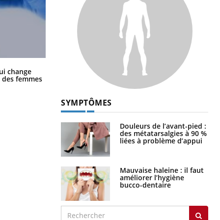
La sieste empêche-t-elle de dormir
ui change
la nuit ?
ge des femmes
SYMPTÔMES
Douleurs de l’avant-pied :
des métatarsalgies à 90 %
liées à problème d’appui
Mauvaise haleine : il faut
améliorer l’hygiène
bucco-dentaire