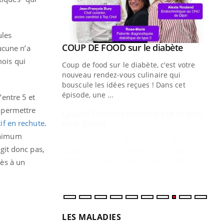
ules
Youtube
 diabète
Quand l’entreprise mise sur le bien
Youtube
ucune n’a
Youtube
être global
mois qui
e, c'est votre
"Les rendez-vous de la santé et de la
naire qui
qualité de vie au travail" de Pourquoi
 ! Dans cet
Docteur reçoivent Régis Blugeon, DRH et
entre 5 et
directeur ...
 permettre
Ec
You
quo
tif en rechute
.
minimum
Dan
agit donc pas,
der
com
cès à un
et é
LES MALADIES