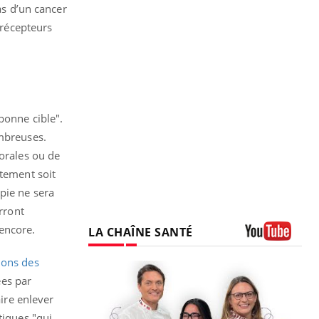
as d’un cancer
récepteurs
bonne cible".
ombreuses.
morales ou de
itement soit
pie ne sera
rront
 encore.
LA CHAÎNE SANTÉ
Youtube
ions des
ées par
aire enlever
tiques "qui