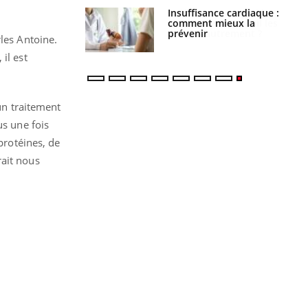
ance cardiaque :
Autisme : pourquoi le
 mieux la
cerveau reconnaît-il les
r
visages autrement ?
rles Antoine.
 il est
’un traitement
us une fois
protéines, de
rait nous