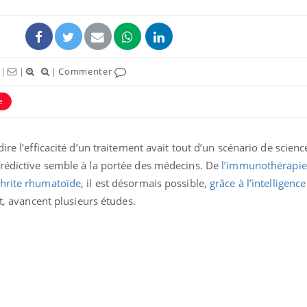
|
|
|
Commenter
e
re l’efficacité d’un traitement avait tout d’un scénario de science
rédictive semble à la portée des médecins. De
l’immunothérapie 
thrite rhumatoïde
, il est désormais possible,
grâce à l’intelligence 
Comment gérer le
Cerveau 
nt, avancent plusieurs études.
sommeil des enfants en
"madele
vacances ?
enfin ex
Bilan prévention : ce que
Intoléra
les kinés pourront
nouvell
bientôt faire
recomma
HAS