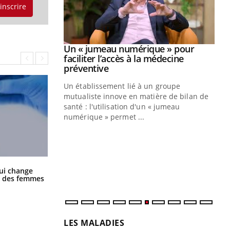
'inscrire
Youtube
2026
Un « jumeau numérique » pour
Youtube
faciliter l’accès à la médecine
 pour de
Youtube
préventive
teintes de
Un établissement lié à un groupe
e de questions, de
mutualiste innove en matière de bilan de
santé : l'utilisation d'un « jumeau
CO
You
numérique » permet ...
Cou
nou
bou
épi
La sieste empêche-t-elle de dormir
ui change
la nuit ?
ge des femmes
LES MALADIES