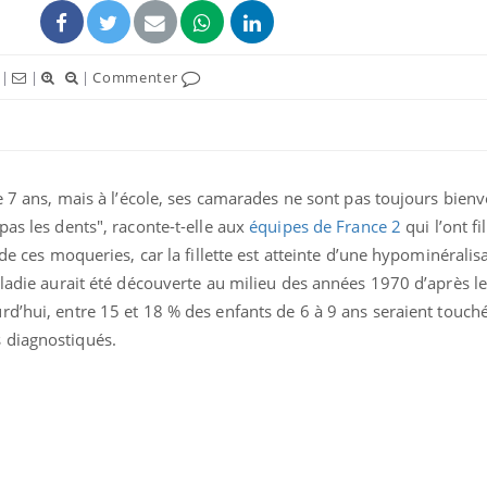
|
|
|
Commenter
e 7 ans, mais à l’école, ses camarades ne sont pas toujours bienvei
pas les dents", raconte-t-elle aux
équipes de France 2
qui l’ont f
 de ces moqueries, car la fillette est atteinte d’une hypominéralis
aladie aurait été découverte au milieu des années 1970 d’après l
urd’hui, entre 15 et 18 % des enfants de 6 à 9 ans seraient touch
Grossesse et chaleur : ce
Mordue 
que dit la science
barracud
 diagnostiqués.
secouru
réflexe 
Le smartphone nuit-il à
Légionel
l'apprentissage de la
quelle e
lecture ?
contami