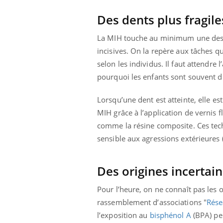
 votre ventre
Pourquoi manger moins
Des dents plus fragile
l les premiers
de protéines pourrait
 vos vacances ?
finalement être bénéfique
La MIH touche au minimum une des pr
incisives. On la repère aux tâches qu’
selon les individus. Il faut attendre 
pourquoi les enfants sont souvent d
Lorsqu’une dent est atteinte, elle est
MIH grâce à l’application de vernis f
comme la résine composite.
Ces tec
sensible aux agressions
extérieures 
Des origines incertai
Pour l’heure, on ne connaît pas les 
rassemblement d’associations "
Rése
l’exposition au
bisphénol A
(BPA) pen