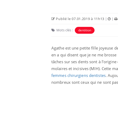
Publié le 07.01.2019 à 11h13
|
|
Mots clés :
dentition
Agathe est une petite fille joyeuse d
en a qui disent que je ne me brosse 
tâches sur ses dents sont à l’origine
molaires et incisives (MIH). Cette m
femmes chirurgiens dentistes
. Aujo
e empêche-t-elle
Fortes chaleurs :
 la nuit ?
pourquoi le risque de
nombreux sont ceux qui ne sont pas
noyade grimpe-t-il ?
 fin du comprimé
Le Viagra pourrait-il
jours se profile-t-
freiner la propagation du
n ?
cancer ?