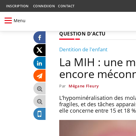
INSCRIPTION
CONNEXION
CONTACT
Menu
QUESTION D'ACTU
Dentition de l'enfant
La MIH : une ma
encore mécon
Par
Mégane Fleury
L’hypominéralisation des molai
fragiles, et des tâches appara
elle concerne entre 15 et 18 %