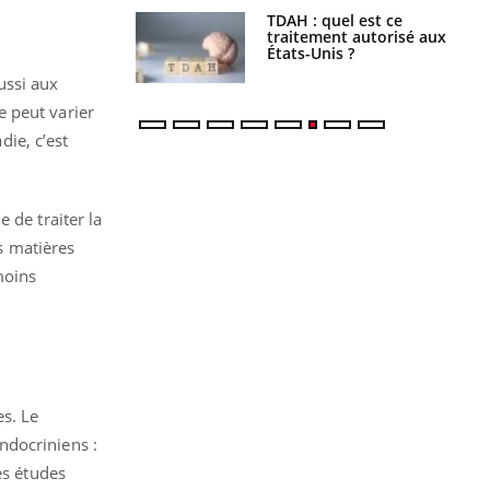
s alimentaires :
TDAH : quel est ce
velle arme contre
traitement autorisé aux
tions sévères
États-Unis ?
ussi aux
le peut varier
die, c’est
le de traiter la
es matières
moins
es. Le
ndocriniens :
es études