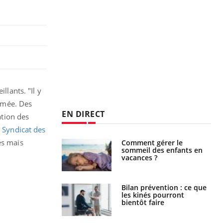
llants. "Il y
ilmée. Des
EN DIRECT
ation des
e
Syndicat des
és mais
par un
Comment gérer le
a, une petite fille
sommeil des enfants en
e grâce à un
vacances ?
essentiel
lose en Suisse :
Bilan prévention : ce que
st l’origine de la
les kinés pourront
nation ?
bientôt faire