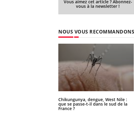
Vous aimez cet article ? Abonnez-
llard mental ou
vous à la newsletter !
tômes de la
les ce qui la rend
Insuline & Charge mentale : et si on
Ecz
Youtube
You
NOUS VOUS RECOMMANDON
Youtube
osait en parler??
pré
En 2026, l'insuline dans le diabète de type 2
L'ét
reste entourée d'idées reçues chez les
ryth
patients comme parfois chez les soignants.
sole
sont
Chikungunya, dengue, West Nile :
que se passe-t-il dans le sud de la
France ?