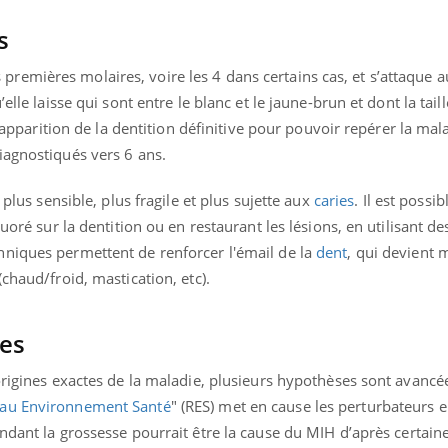
Mordue par une tique en
Allergie
s
vacances, elle reste dans
une nou
le coma pendant 42 jours
les réac
emières molaires, voire les 4 dans certains cas, et s’attaque a
elle laisse qui sont entre le blanc et le jaune-brun et dont la tail
l’apparition de la dentition définitive pour pouvoir repérer la mala
iagnostiqués vers 6 ans.
 plus sensible, plus fragile et plus sujette aux
caries
. Il est possib
luoré sur la dentition ou en restaurant les lésions, en utilisant d
hniques permettent de renforcer l'émail de la
dent
, qui devient 
(chaud/froid, mastication, etc).
nes
origines exactes de la maladie, plusieurs hypothèses sont avancé
au Environnement Santé
" (RES) met en cause les perturbateurs e
dant la grossesse pourrait être la cause du MIH d’après certain