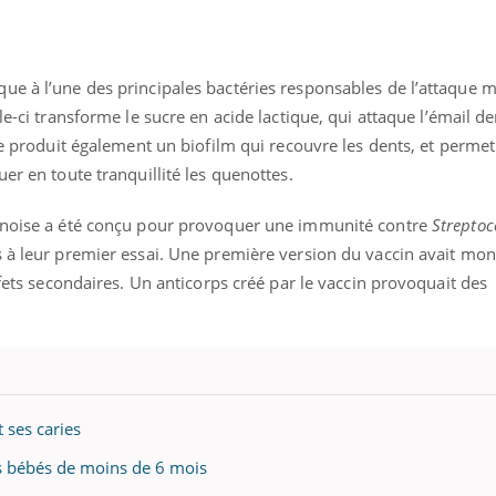
ue à l’une des principales bactéries responsables de l’attaque 
lle-ci transforme le sucre en acide lactique, qui attaque l’émail de
lle produit également un biofilm qui recouvre les dents, et permet
er en toute tranquillité les quenottes.
hinoise a été conçu pour provoquer une immunité contre
Strepto
s à leur premier essai. Une première version du vaccin avait mo
ffets secondaires. Un anticorps créé par le vaccin provoquait des
uline & Charge mentale : et si on
Eczéma Chronique des
tube
Youtube
Youtube
Y
it en parler??
préparer pour l’été !
t ses caries
026, l'insuline dans le diabète de type 2
L'été arrive… et avec lui,
les bébés de moins de 6 mois
e entourée d'idées reçues chez les
rythme de vie ! Vacances, 