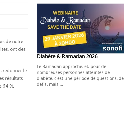
ois de notre
ltes, ont des
us redonner le
es résultats
de 64 %,