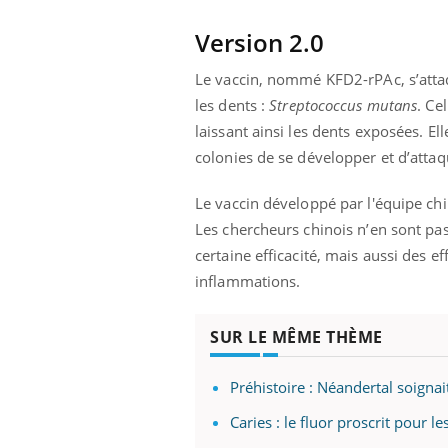
Version 2.0
Le vaccin, nommé KFD2-rPAc, s’attaq
les dents :
Streptococcus mutans
. Ce
laissant ainsi les dents exposées. E
colonies de se développer et d’attaqu
Le vaccin développé par l'équipe c
Les chercheurs chinois n’en sont pa
certaine efficacité, mais aussi des e
inflammations.
SUR LE MÊME THÈME
 Mains :
Carence en fer : comprendre pour
Ins
Youtube
You
Youtube
Youtube
prévenir
osa
Préhistoire : Néandertal soignai
aciles à aborder...
Fatigue, irritabilité, brouillard mental ou
En 2
Caries : le fluor proscrit pour 
poser des
même alopécie… Les symptômes de la
rest