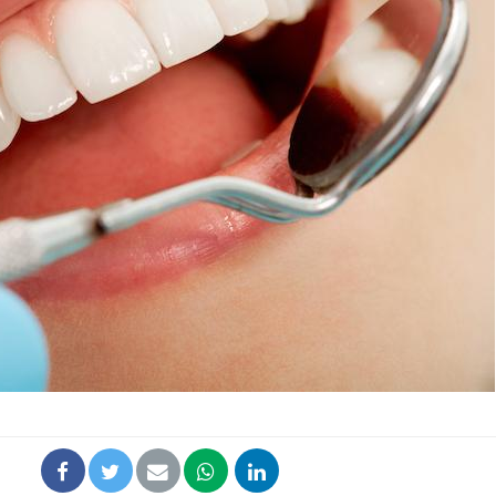
Comment oublier les
Chikung
écrans en vacances ?
West Nil
t-il dan
France ?
Toujours connectés :
Les méd
comment le travail
protègen
empiète de plus en plus
?
sur nos soirées
Cancer colorectal : une
Cytomég
stratégie simple aurait
change d
changé la donne au Pays
charge 
basque
enceint