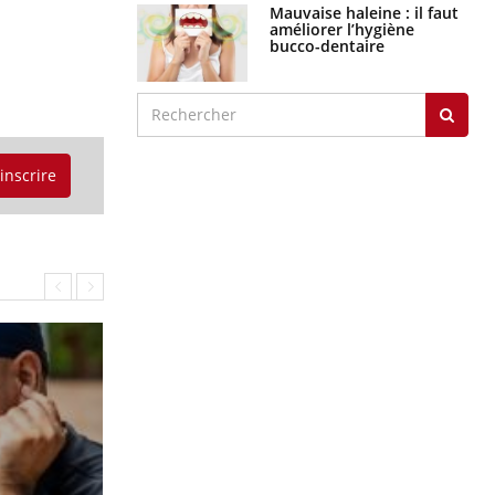
graves
Maladie de Charcot
(Sclérose latérale
amyotrophique)
'inscrire
J'AI MAL