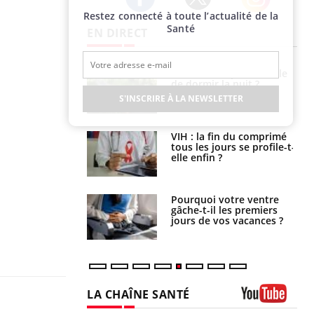
Restez connecté à toute l’actualité de la
Twitter
Facebook
Instagram
Santé
EN DIRECT
unya, dengue,
La sieste empêche-t-elle
e : que se passe-
de dormir la nuit ?
s le sud de la
S'INSCRIRE À LA NEWSLETTER
icaments GLP-1
VIH : la fin du comprimé
t-ils aussi les os
tous les jours se profile-t-
elle enfin ?
alovirus : ce qui
Pourquoi votre ventre
ans la prise en
gâche-t-il les premiers
des femmes
jours de vos vacances ?
es