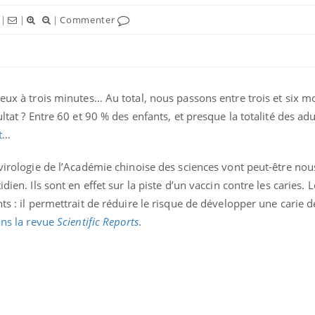
|
|
|
Commenter
deux à trois minutes… Au total, nous passons entre trois et six m
ultat ? Entre 60 et 90 % des enfants, et presque la totalité des adu
t
…
 virologie de l’Académie chinoise des sciences vont peut-être no
dien. Ils sont en effet sur la piste d’un vaccin contre les caries. L
ts : il permettrait de réduire le risque de développer une carie 
ns la revue
Scientific Reports
.