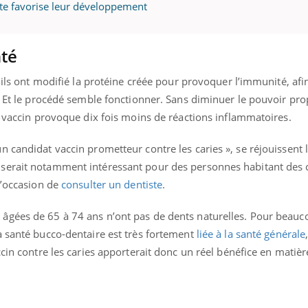
ients comme parfois chez les soignants.
soleil, activités en plein
rte favorise leur développement
sont ...
nté
 ils ont modifié la protéine créée pour provoquer l’immunité, afi
. Et le procédé semble fonctionner. Sans diminuer le pouvoir pr
u vaccin provoque dix fois moins de réactions inflammatoires.
 candidat vaccin prometteur contre les caries », se réjouissent 
serait notamment intéressant pour des personnes habitant des 
l’occasion de
consulter un dentiste
.
gées de 65 à 74 ans n’ont pas de dents naturelles. Pour beaucou
a santé bucco-dentaire est très fortement
liée à la santé générale
cin contre les caries apporterait donc un réel bénéfice en matièr