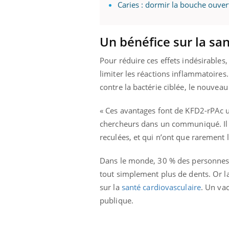
'un proche c'est
carence en fer sont multiples ce qui la rend
pat
Caries : dormir la bouche ouve
...
Un bénéfice sur la sa
Pour réduire ces effets indésirables,
limiter les réactions inflammatoires
contre la bactérie ciblée, le nouvea
« Ces avantages font de KFD2-rPAc un
chercheurs dans un communiqué. Il 
reculées, et qui n’ont que rarement 
Dans le monde, 30 % des personnes â
tout simplement plus de dents. Or l
sur la
santé cardiovasculaire
. Un vac
publique.