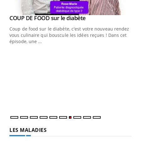
Youtube
COUP DE FOOD sur le diabète
Youtube
Coup de food sur le diabète, c'est votre nouveau rendez-
vous culinaire qui bouscule les idées reçues ! Dans cet
épisode, une ...
Yout
Quand l’entreprise mise sur le bien être global
Ecz
Youtube
You
(3/3
Dans
vous
quot
LES MALADIES