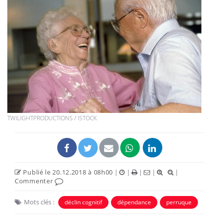
TWILIGHTPRODUCTIONS / ISTOCK
Publié le 20.12.2018 à 08h00
|
|
|
|
|
Commenter
Mots clés :
déclin cognitif
dépendance
perruque