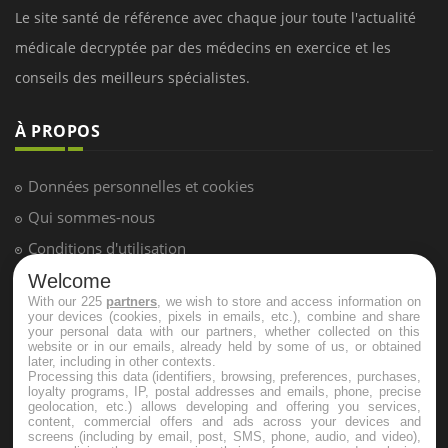
Le site santé de référence avec chaque jour toute l'actualité
médicale decryptée par des médecins en exercice et les
conseils des meilleurs spécialistes.
À PROPOS
Données personnelles et cookies
Qui sommes-nous
Conditions d'utilisation
Plan du site
Welcome
With our 225
partners
, we wish to store and access information on
Mentions Légales
your devices (cookies, pixels in emails, etc.), combine and share
your personal data with our partners, whether collected on this
Nous contacter
website or in our emails, already held by some of us, or obtained
later, including in other contexts.
Processing this data (identifiers, browsing, preferences, purchases,
loyalty programs, IP, postal addresses and emails, phone, precise
NEWSLETTER
geolocation, etc.) allows developing and offering you services,
content, commercial offers and ads across your devices and
screens (including by email, post, SMS, phone, audio, and video),
Recevez toutes les semaines les meilleures infos santé