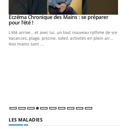
Youtube
Eczéma Chronique des Mains : se préparer
Diabète & Ramadan 2026
Youtube
Youtube
Youtube
pour l’été !
Le Ramadan approche, et, pour de nombreuses
L'été arrive… et avec lui, un tout nouveau rythme de vie !
personnes atteintes de diabète, c'est une période de
Vacances, plage, piscine, soleil, activités en plein air…
questions, de défis, mais ...
Nos mains sont ...
Un 
You
à l
Un é
mati
numé
LES MALADIES