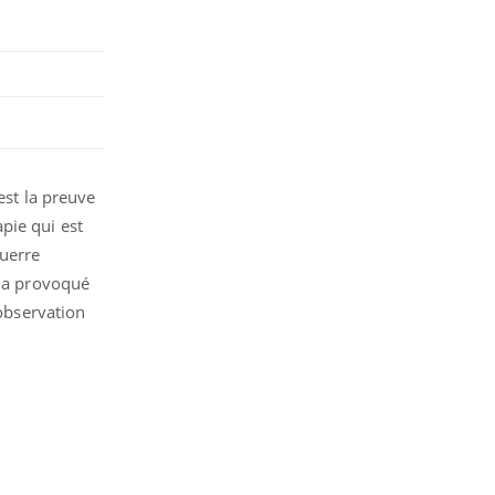
est la preuve
pie qui est
Guerre
i a provoqué
’observation