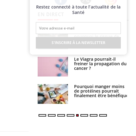
Restez connecté à toute l’actualité de la
Twitter
Facebook
Instagram
Santé
EN DIRECT
e empêche-t-elle
Fortes chaleurs :
r la nuit ?
pourquoi le risque de
noyade grimpe-t-il ?
S'INSCRIRE À LA NEWSLETTER
 fin du comprimé
Le Viagra pourrait-il
 jours se profile-t-
freiner la propagation du
n ?
cancer ?
i votre ventre
Pourquoi manger moins
il les premiers
de protéines pourrait
 vos vacances ?
finalement être bénéfique