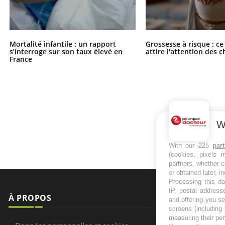
Mortalité infantile : un rapport
Grossesse à risque : ce
s’interroge sur son taux élevé en
attire l'attention des 
France
W
With our 225
par
(cookies, pixels 
partners, whether c
or obtained later, i
Processing this da
IP, postal address
À PROPOS
NEWSLETT
and offering you s
screens (including
measuring their pe
Recevez toute