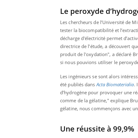
Le peroxyde d’hydrog
Les chercheurs de l’Université de Mic
tester la biocompatibilité et l’extra
décharge d'électricité permet d’activ
directrice de l’étude, a découvert q
produit de l'oxydation", a déclaré B
si nous pouvions utiliser le peroxyd
Les ingénieurs se sont alors intéress
été publiés dans
Acta Biomaterialia
. 
d’hydrogène pour provoquer une réact
comme de la gélatine," explique Br
gélatine, nous commençons avec un l
 Mains :
Carence en fer : comprendre pour
Ins
Youtube
You
Youtube
Youtube
prévenir
osa
Une réussite à 99,9%
aciles à aborder...
Fatigue, irritabilité, brouillard mental ou
En 2
poser des
même alopécie… Les symptômes de la
rest