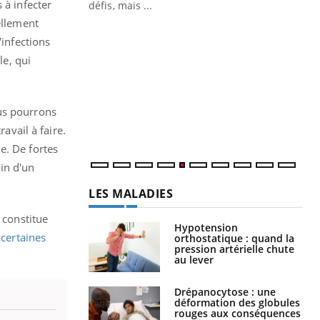
 à infecter
 air… Nos mains
défis, mais ...
ellement
Un
You
'infections
fac
pr
le, qui
Un 
mut
ous pourrons
san
num
avail à faire.
e. De fortes
in d'un
LES MALADIES
 constitue
Hypotension
,
certaines
orthostatique : quand la
pression artérielle chute
au lever
Drépanocytose : une
déformation des globules
rouges aux conséquences