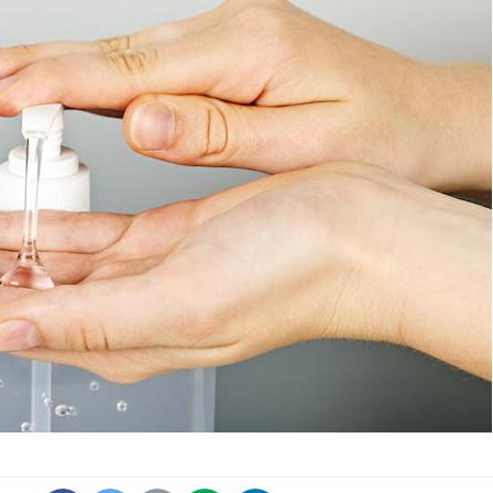
Chikungunya, dengue,
La siest
West Nile : que se passe-
de dormi
t-il dans le sud de la
France ?
Les médicaments GLP-1
VIH : la
protègent-ils aussi les os
tous les
?
elle enfi
Cytomégalovirus : ce qui
Pourquo
change dans la prise en
gâche-t-
charge des femmes
jours de
enceintes