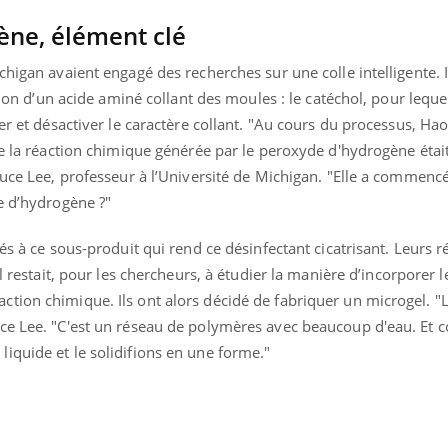
ène, élément clé
higan avaient engagé des recherches sur une colle intelligente. Il
ction d’un acide aminé collant des moules : le catéchol, pour leque
er et désactiver le caractère collant. "Au cours du processus, Ha
ue la réaction chimique générée par le peroxyde d'hydrogène étai
ruce Lee, professeur à l’Université de Michigan. "Elle a commencé
e d’hydrogène ?"
és à ce sous-produit qui rend ce désinfectant cicatrisant. Leurs r
Il restait, pour les chercheurs, à étudier la manière d’incorporer 
ion chimique. Ils ont alors décidé de fabriquer un microgel. "L
uce Lee. "C'est un réseau de polymères avec beaucoup d'eau. Et
iquide et le solidifions en une forme."
uline & Charge mentale : et si on
Eczéma Chronique des
tube
Youtube
Youtube
Y
it en parler??
préparer pour l’été !
026, l'insuline dans le diabète de type 2
L'été arrive… et avec lui,
e entourée d'idées reçues chez les
rythme de vie ! Vacances, 