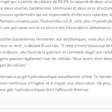
crogel qui a permis de réduire de 99,9% la capacité de deux virus
ients comme parfois chez les soignants.
soleil, activités en plein
sont ...
ets sur deux souches bactériennes communes et deux virus structur
lococcus epidermidis qui est responsable d'infections cutanées, d
ctions urinaires puis l’Escherichia coli (E. coli), plus impénétrab
t une puissante toxine ou encore des intoxications alimentaires.
ouches bactériennes résistantes aux antibiotiques, mais plus n
mieux ce sera", a déclaré Bruce Lee. "Il reste encore beaucoup de tr
onditions cela favorise la guérison et comment réagit une cellul
gène peuvent également tuer les cellules. Nous avons donc beso
pes de cellules."
lternative au gel hydroalcoolique actuellement utilisé. Ce dernier
sont nombreux à l’ingérer et à risquer une intoxication. De plus
aux gels hydroalcooliques dont l’efficacité diminue.