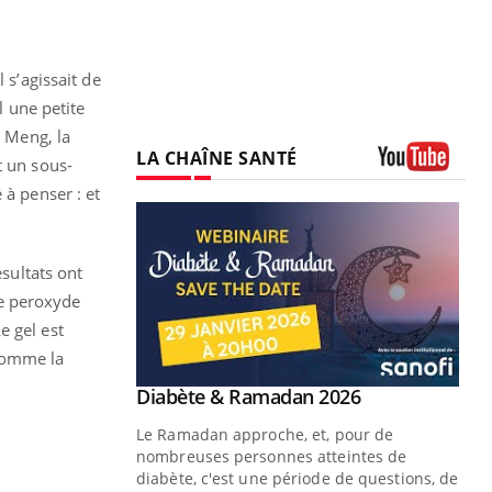
 s’agissait de
l une petite
o Meng, la
LA CHAÎNE SANTÉ
t un sous-
Youtube
 à penser : et
ésultats ont
le peroxyde
e gel est
 comme la
Youtube
 Mains : se
Diabète & Ramadan 2026
Youtube
outube
Le Ramadan approche, et, pour de
 un tout nouveau
nombreuses personnes atteintes de
plage, piscine,
diabète, c'est une période de questions, de