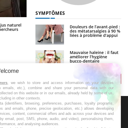
SYMPTÔMES
Comment oublier les écrans en
 jus naturel
Douleurs de l’avant-pied :
vacances ?
chercheurs
des métatarsalgies à 90 %
liées à problème d’appui
Mauvaise haleine : il faut
améliorer l’hygiène
bucco-dentaire
elcome
tners
, we wish to store and access information on your devices
in emails, etc.), combine and share your personal data with our
ollected on this website or in our emails, already held by some of us,
ncluding in other contexts.
ta (identifiers, browsing, preferences, purchases, loyalty programs,
es and emails, phone, precise geolocation, etc.) allows developing
ER
ervices, content, commercial offers and ads across your devices and
 by email, post, SMS, phone, audio, and video), personalising them,
rformance, and analysing audiences.
s les semaines les meilleures