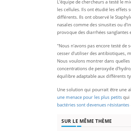
L'équipe de chercheurs a testé le mi
'un proche c'est
carence en fer sont multiples ce qui la rend
pat
...
les cellules. Ils ont étudié les eff
différents. Ils ont observé le Staphy
nasales comme des sinusites ou d'infe
provoque des diarrhées sanglantes e
"Nous n'avons pas encore testé de s
cesser d'utiliser des antibiotiques, 
Nous voulons montrer dans quelles c
concentrations de peroxyde d'hydro
équilibre adaptable aux différents ty
Une solution qui pourrait être une a
une menace pour les plus petits
qui 
bactéries sont devenues résistantes
SUR LE MÊME THÈME