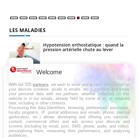
quot
LES MALADIES
Hypotension orthostatique : quand la
pression artérielle chute au lever
Welcome
Drépanocytose : une déformation des
globules rouges aux conséquences
graves
With our 225
partners
, we wish to store and access information on
your devices (cookies, pixels in emails, etc.), combine and share
your personal data with our partners, whether collected on this
website or in our emails, already held by some of us, or obtained
Maladie de Charcot (Sclérose latérale
later, including in other contexts.
amyotrophique)
Processing this data (identifiers, browsing, preferences, purchases,
loyalty programs, IP, postal addresses and emails, phone, precise
geolocation, etc.) allows developing and offering you services,
content, commercial offers and ads across your devices and
screens (including by email, post, SMS, phone, audio, and video),
personalising them, measuring their performance, and analysing
audiences.