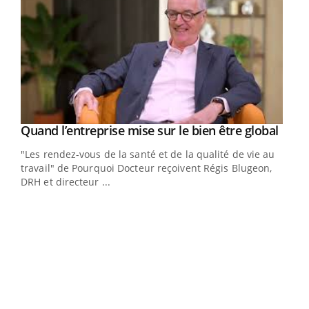
Yout
Quand l’entreprise mise sur le bien être global
Youtube
ndez-
"Les rendez-vous de la santé et de la qualité de vie au
cet
travail" de Pourquoi Docteur reçoivent Régis Blugeon,
DRH et directeur ...
Ecz
You
(3/3
Dans
vous