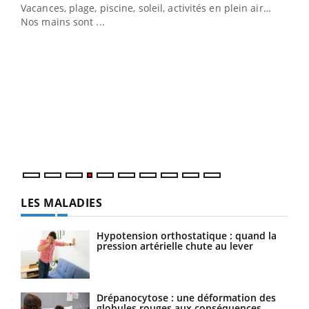
Vacances, plage, piscine, soleil, activités en plein air…
Nos mains sont ...
Dia
You
Le 
pers
ques
LES MALADIES
Hypotension orthostatique : quand la
pression artérielle chute au lever
Drépanocytose : une déformation des
globules rouges aux conséquences