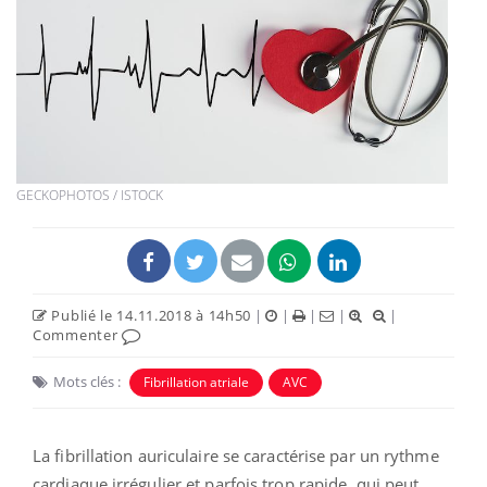
GECKOPHOTOS / ISTOCK
Publié le 14.11.2018 à 14h50
|
|
|
|
|
Commenter
Mots clés :
Fibrillation atriale
AVC
La fibrillation auriculaire se caractérise par un rythme
cardiaque irrégulier et parfois trop rapide, qui peut