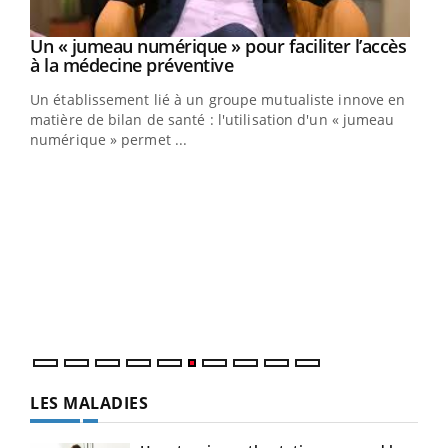
Un « jumeau numérique » pour faciliter l’accès
Youtube
Youtube
à la médecine préventive
Un établissement lié à un groupe mutualiste innove en
e
matière de bilan de santé : l'utilisation d'un « jumeau
numérique » permet ...
COU
You
Coup
vous
épis
LES MALADIES