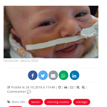
FACEBOOK / ABIGAIL ROSE
Publié le 28.10.2018 à 11h49
|
|
|
|
|
Commenter
Mots clés :
baiser
morning routine
ménage