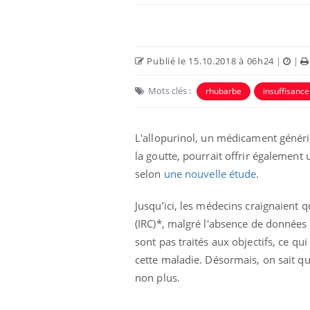
Publié le 15.10.2018 à 06h24
|
|
Mots clés :
rhubarbe
insuffisanc
Eczéma Chronique des Mains :
Car
Youtube
You
L'allopurinol, un médicament générique
Youtube
expliquer ma maladie
pré
la goutte, pourrait offrir égalemen
Il y a des sujets qui sont faciles à aborder...
Fati
selon
une nouvelle étude
.
d'autres non ! D'un côté, poser des
mêm
questions sur la maladie d'un proche c'est
care
Jusqu’ici, les médecins craignaient
montrer ...
...
(IRC)*, malgré l'absence de données 
sont pas traités aux objectifs, ce qui
cette maladie. Désormais, on sait que
non plus.