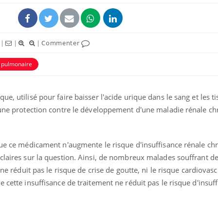
|
|
|
Commenter
e pulmonaire
ence en fer : comprendre pour
Insuline & Charge ment
tube
Youtube
, utilisé pour faire baisser l'acide urique dans le sang et les tis
Youtube
Yout
venir
osait en parler??
t une protection contre le développement d'une maladie rénale ch
gue, irritabilité, brouillard mental ou
En 2026, l'insuline dans l
e alopécie… Les symptômes de la
reste entourée d'idées re
nce en fer sont multiples ce qui la rend
patients comme parfois ch
 que ce médicament n'augmente le risque d'insuffisance rénale ch
claires sur la question. Ainsi, de nombreux malades souffrant de
 ne réduit pas le risque de crise de goutte, ni le risque cardiovascu
 cette insuffisance de traitement ne réduit pas le risque d'insuf