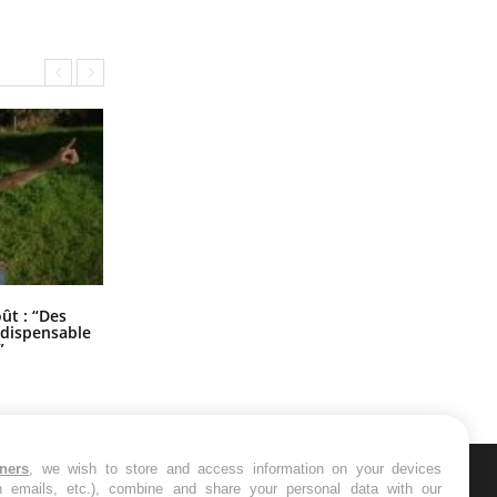
Les troubles du sommeil modifient
oût : “Des
votre cerveau !
indispensable
”
tners
, we wish to store and access information on your devices
in emails, etc.), combine and share your personal data with our