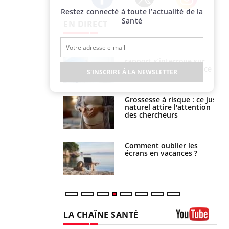
Restez connecté à toute l’actualité de la
Twitter
Facebook
Instagram
Santé
EN DIRECT
e métabolique :
Mortalité infantile : un
nt les meilleurs
rapport s’interroge sur
s physiques ?
son taux élevé en France
S'INSCRIRE À LA NEWSLETTER
 éviter une otite
Grossesse à risque : ce jus
 les vacances ?
naturel attire l'attention
des chercheurs
us : un cas
Comment oublier les
chez un touriste
écrans en vacances ?
ce
LA CHAÎNE SANTÉ
Youtube