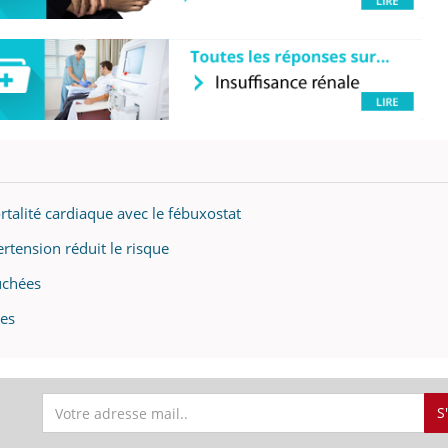
talité cardiaque avec le fébuxostat
rtension réduit le risque
uchées
les
S