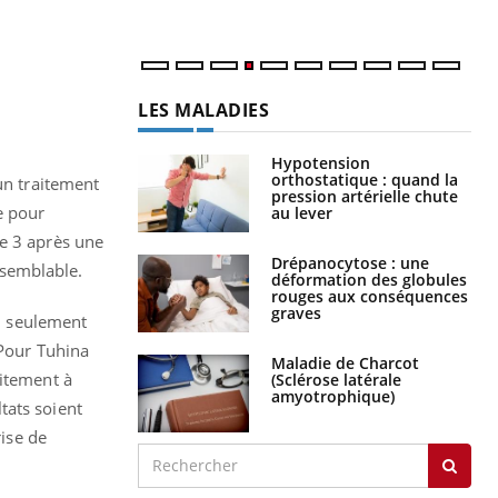
LES MALADIES
Hypotension
orthostatique : quand la
un traitement
pression artérielle chute
e pour
au lever
e 3 après une
Drépanocytose : une
 semblable.
déformation des globules
rouges aux conséquences
graves
on seulement
Pour Tuhina
Maladie de Charcot
aitement à
(Sclérose latérale
amyotrophique)
tats soient
rise de