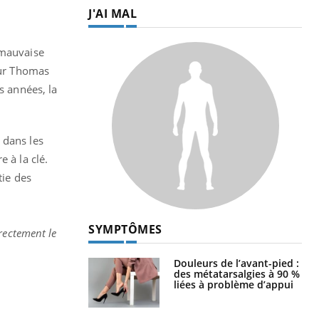
J'AI MAL
 mauvaise
eur Thomas
s années, la
 dans les
 à la clé.
tie des
SYMPTÔMES
rectement le
Douleurs de l’avant-pied :
des métatarsalgies à 90 %
liées à problème d’appui