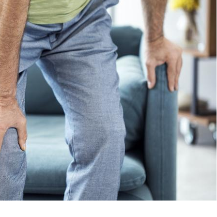
Les troubles du sommeil
Syndrom
modifient votre cerveau !
quels so
exercice
Mon enfant est-il trop
Comment
sensible ou simplement
pendant
très empathique ?
Bébés, jeunes enfants :
Hantavir
quelle trousse à
détecté 
pharmacie pour les
en Fran
vacances ?