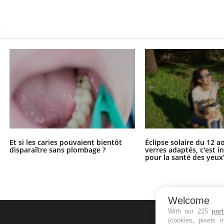
S
Et si les caries pouvaient bientôt
Éclipse solaire du 12 a
disparaître sans plombage ?
verres adaptés, c'est 
pour la santé des yeux
Welcome
With our 225
par
(cookies, pixels 