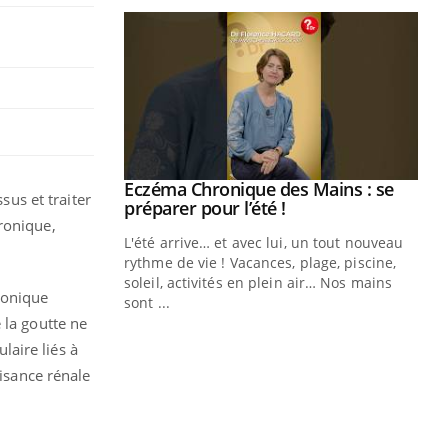
ale : et si on
Eczéma Chronique des Mains : se
Youtube
sus et traiter
ube
Youtube
préparer pour l’été !
ronique,
e diabète de type 2
L'été arrive… et avec lui, un tout nouveau
çues chez les
rythme de vie ! Vacances, plage, piscine,
ez les soignants.
soleil, activités en plein air… Nos mains
ronique
sont ...
Di
You
 la goutte ne
laire liés à
Le 
fisance rénale
nom
dia
défi