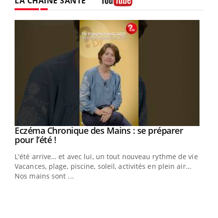
LA CHAÎNE SANTÉ
Youtube
Eczéma Chronique des Mains : se préparer
Youtube
Youtube
pour l’été !
L'été arrive… et avec lui, un tout nouveau rythme de vie !
Vacances, plage, piscine, soleil, activités en plein air…
Nos mains sont ...
Dia
You