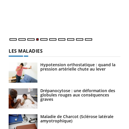
Le 
pers
ques
LES MALADIES
Hypotension orthostatique : quand la
pression artérielle chute au lever
Drépanocytose : une déformation des
globules rouges aux conséquences
graves
Maladie de Charcot (Sclérose latérale
amyotrophique)