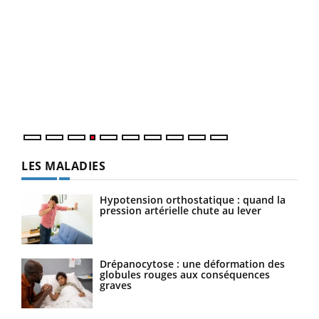
Dia
You
Le 
pers
ques
LES MALADIES
Hypotension orthostatique : quand la
pression artérielle chute au lever
Drépanocytose : une déformation des
globules rouges aux conséquences
graves