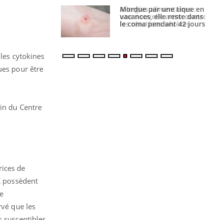
par une tique en
Allergies alimentaires :
, elle reste dans
une nouvelle arme contre
 pendant 42 jours
les réactions sévères
 les cytokines
ues pour être
ein du Centre
rices de
NK possèdent
ne
rvé que les
s susceptibles