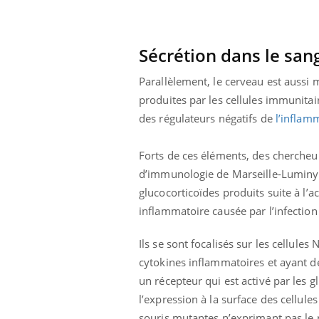
lovirus : ce qui
Pourquoi votre ventre
ans la prise en
gâche-t-il les premiers
des femmes
jours de vos vacances ?
s
Sécrétion dans le sa
Parallèlement, le cerveau est aussi m
produites par les cellules immunitai
des régulateurs négatifs de
l’inflam
Forts de ces éléments, des chercheur
d’immunologie de Marseille-Luminy
glucocorticoïdes produits suite à l’a
inflammatoire causée par l’infection 
Ils se sont focalisés sur les cellules
cytokines inflammatoires et ayant de
un récepteur qui est activé par les g
l’expression à la surface des cellul
souris mutantes n’exprimant pas le r