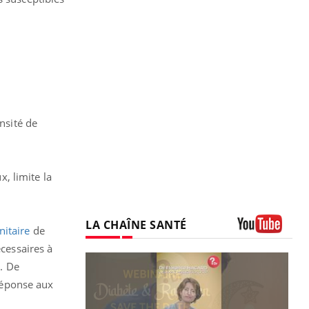
nsité de
x, limite la
LA CHAÎNE SANTÉ
itaire
de
Youtube
écessaires à
e. De
réponse aux