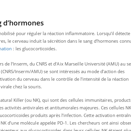
Pourquoi manger moins
Mordue 
de protéines pourrait
vacances
finalement être bénéfique
le coma
ng d’hormones
obilisé pour réguler la réaction inflammatoire. Lorsqu’il détecte
res, le cerveau induit la sécrétion dans le sang d’hormones conn
mation
: les glucocorticoïdes.
s de l’Inserm, du CNRS et d’Aix Marseille Université (AMU) au s
 (CNRS/Inserm/AMU) se sont intéressés au mode d’action des
ctivation du cerveau dans le contrôle de l’intensité de la réaction
virale chez la souris.
 Natural Killer (ou NK), qui sont des cellules immunitaires, product
s activités antivirales et antitumorales majeures. Ces cellules 
lucocorticoïdes produits après l’infection. Cette activation entraî
es NK d’une molécule appelée PD-1.
Les chercheurs ont ainsi obse
écepteur aux glucocorticoïdes dans leurs cellules NK étaient plu