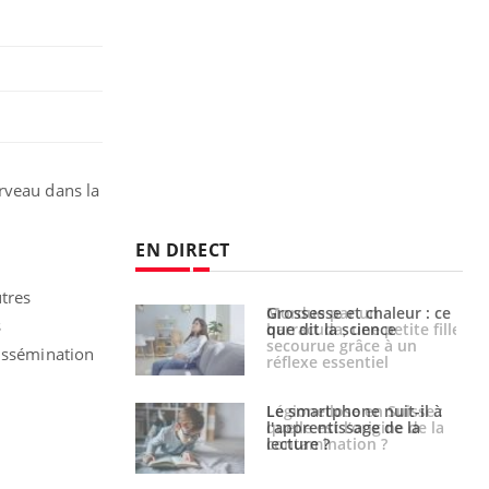
rveau dans la
EN DIRECT
tres
e et chaleur : ce
Mordue par un
s
la science
barracuda, une petite fille
secourue grâce à un
dissémination
réflexe essentiel
phone nuit-il à
Légionellose en Suisse :
tissage de la
quelle est l’origine de la
?
contamination ?