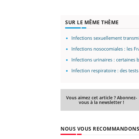
SUR LE MÊME THÈME
 Mains :
Carence en fer : comprendre pour
Ins
Youtube
You
Youtube
Youtube
prévenir
osa
Infections sexuellement transmi
aciles à aborder...
Fatigue, irritabilité, brouillard mental ou
En 2
Infections nosocomiales : les F
poser des
même alopécie… Les symptômes de la
rest
'un proche c'est
carence en fer sont multiples ce qui la rend
pat
Infections urinaires : certaines
...
Infection respiratoire : des tests
Vous aimez cet article ? Abonnez-
vous à la newsletter !
NOUS VOUS RECOMMANDON