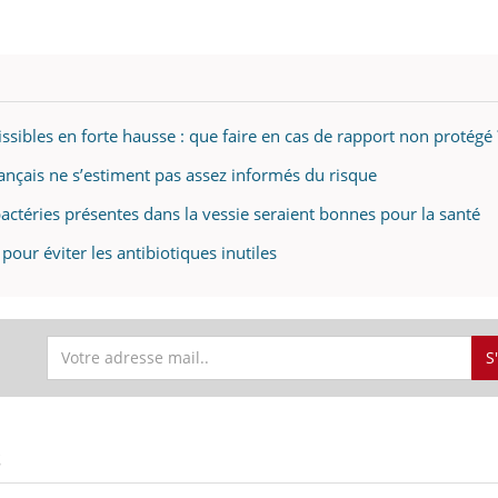
uline & Charge mentale : et si on
Eczéma Chronique des
tube
Youtube
Youtube
Y
it en parler??
préparer pour l’été !
ssibles en forte hausse : que faire en cas de rapport non protégé 
026, l'insuline dans le diabète de type 2
L'été arrive… et avec lui,
rançais ne s’estiment pas assez informés du risque
e entourée d'idées reçues chez les
rythme de vie ! Vacances, 
ients comme parfois chez les soignants.
soleil, activités en plein
 bactéries présentes dans la vessie seraient bonnes pour la santé
sont ...
 pour éviter les antibiotiques inutiles
S
S