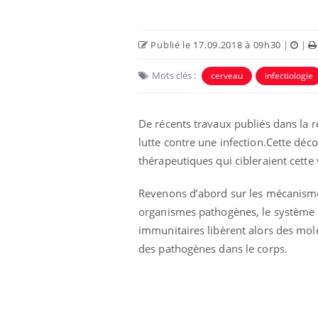
Publié le 17.09.2018 à 09h30
|
|
Mots clés :
cerveau
infectiologie
De récents travaux publiés dans la 
lutte contre une infection.
Cette déco
thérapeutiques qui cibleraient cette 
Revenons d’abord sur les mécanismes
unya, dengue,
La sieste empêche-t-elle
organismes pathogènes, le système im
e : que se passe-
de dormir la nuit ?
 le sud de la
immunitaires libèrent alors des mol
des pathogènes dans le corps.
icaments GLP-1
VIH : la fin du comprimé
-ils aussi les os
tous les jours se profile-t-
elle enfin ?