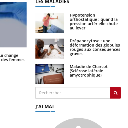
LES MALADIES
Hypotension
orthostatique : quand la
pression artérielle chute
au lever
Drépanocytose : une
déformation des globules
rouges aux conséquences
graves
La sieste empêche-t-elle de dormir
ui change
la nuit ?
ge des femmes
Maladie de Charcot
(Sclérose latérale
amyotrophique)
J'AI MAL