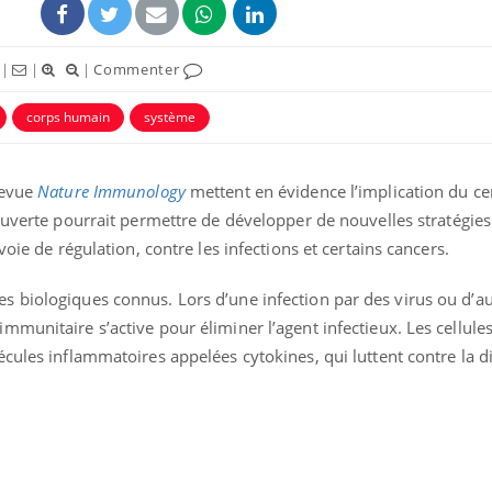
|
|
|
Commenter
corps humain
système
revue
Nature Immunology
mettent en évidence l’implication du ce
uverte pourrait permettre de développer de nouvelles stratégies
voie de régulation, contre les infections et certains cancers.
 biologiques connus. Lors d’une infection par des virus ou d’au
Fortes chaleurs :
Grossess
munitaire s’active pour éliminer l’agent infectieux. Les cellule
pourquoi le risque de
que dit 
noyade grimpe-t-il ?
écules inflammatoires appelées cytokines, qui luttent contre la 
Le Viagra pourrait-il
Le smart
freiner la propagation du
l'appren
cancer ?
lecture 