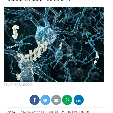
SELVANEGRA/ISTOCK
Publié le 30.07.2018 à 13h15
|
|
|
|
|