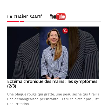
LA CHAÎNE SANTÉ
Youtube
Eczéma chronique des mains : les symptômes
Youtube
Youtube
(2/3)
ris,
Une plaque rouge qui gratte, une peau sèche qui tiraille,
une démangeaison persistante… Et si ce n'était pas juste
une irritation ...