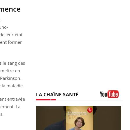
émence
t
uno-
e leur état
uvent former
s le sang des
 mettre en
 Parkinson.
 la maladie.
LA CHAÎNE SANTÉ
ent entravée
Youtube
acement. La
s.