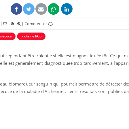
|
|
|
Commenter
 précoce
protéine RGS
t cependant être ralentie si elle est diagnostiquée tôt. Ce qui n'
lle est généralement diagnostiquée trop tardivement, à l’appari
La sieste empêche-t-elle
Fortes c
eau biomarqueur sanguin qui pourrait permettre de détecter de
de dormir la nuit ?
pourquo
noyade g
écoce de la maladie d’Alzheimer. Leurs résultats sont publiés da
VIH : la fin du comprimé
Le Viagr
tous les jours se profile-t-
freiner 
elle enfin ?
cancer ?