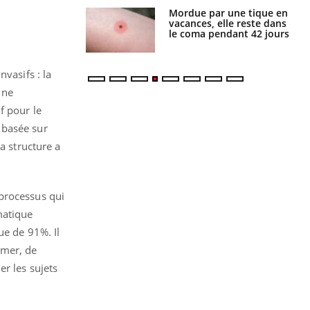
i manger moins
Mordue par une tique en
éines pourrait
vacances, elle reste dans
ent être bénéfique
le coma pendant 42 jours
vasifs : la
 ne
f pour le
 basée sur
a structure a
 processus qui
matique
ue de 91%. Il
imer, de
er les sujets