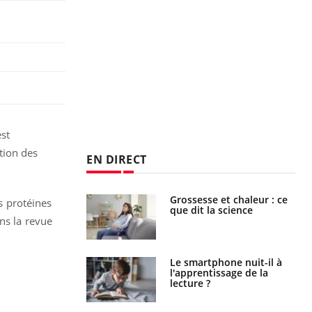
est
tion des
EN DIRECT
haleurs :
Grossesse et chaleur : ce
s protéines
i le risque de
que dit la science
rimpe-t-il ?
ns la revue
a pourrait-il
Le smartphone nuit-il à
la propagation du
l'apprentissage de la
lecture ?