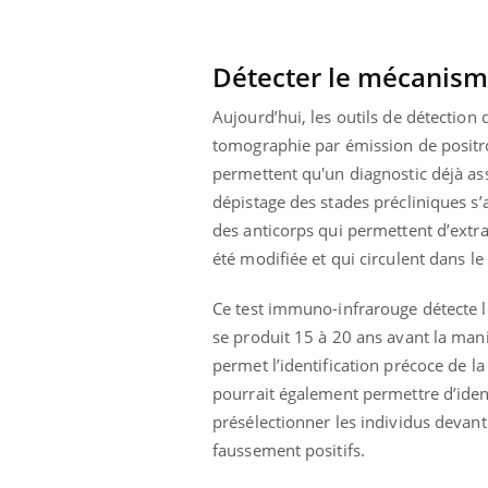
Cytomégalovirus : ce qui
change dans la prise en
charge des femmes
enceintes
Détecter le mécanisme
Aujourd’hui, les outils de détection
tomographie par émission de positron
permettent qu'un diagnostic déjà as
dépistage des stades précliniques s
des anticorps qui permettent d’extra
été modifiée et qui circulent dans l
Ce test immuno-infrarouge détecte l
se produit 15 à 20 ans avant la man
permet l’identification précoce de l
pourrait également permettre d’iden
présélectionner les individus devant
faussement positifs.