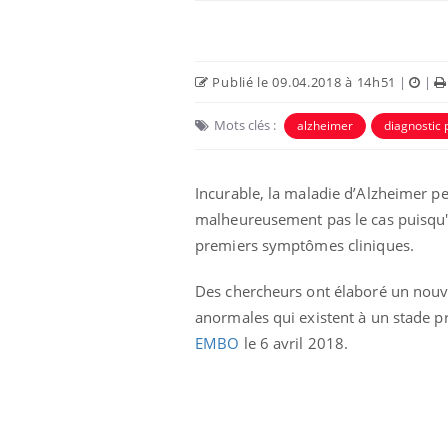
Publié le 09.04.2018 à 14h51
|
|
Mots clés :
alzheimer
diagnostic
Incurable, la maladie d’Alzheimer peu
malheureusement pas le cas puisqu'e
premiers symptômes cliniques.
Chikungunya, dengue,
Des chercheurs ont élaboré un nouv
West Nile : que se passe-
t-il dans le sud de la
anormales qui existent à un stade pr
France ?
EMBO
le 6 avril 2018.
Les médicaments GLP-1
protègent-ils aussi les os
?