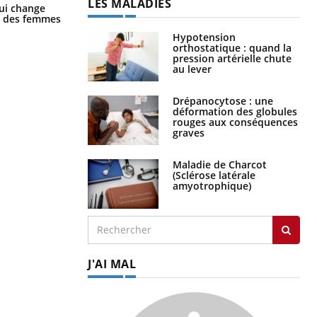
LES MALADIES
La sieste empêche-t-elle de dormir
ui change
la nuit ?
ge des femmes
Hypotension
orthostatique : quand la
pression artérielle chute
au lever
Drépanocytose : une
déformation des globules
rouges aux conséquences
graves
Maladie de Charcot
(Sclérose latérale
amyotrophique)
J'AI MAL