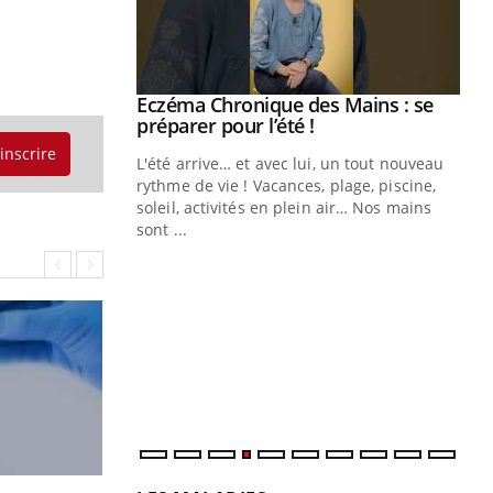
ale : et si on
Eczéma Chronique des Mains : se
Youtube
ube
Youtube
préparer pour l’été !
'inscrire
e diabète de type 2
L'été arrive… et avec lui, un tout nouveau
çues chez les
rythme de vie ! Vacances, plage, piscine,
ez les soignants.
soleil, activités en plein air… Nos mains
sont ...
Di
You
Le 
nom
dia
défi