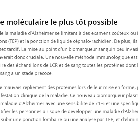
Pourquoi votre ventre
Pourquo
gâche-t-il les premiers
de prot
jours de vos vacances ?
finalem
 moléculaire le plus tôt possible
 de la maladie d’Alzheimer se limitent à des examens coûteux ou in
s (TEP) et la ponction de liquide céphalo-rachidien. De plus, ils
sez tardif. La mise au point d’un biomarqueur sanguin peu invasi
’avérait donc cruciale. Une nouvelle méthode immunologique est
ire des échantillons de LCR et de sang toutes les protéines dont l
e sang à un stade précoce.
e mauvais repliement des protéines lors de leur mise en forme,
ifestation clinique de la maladie. Ce nouveau biomarqueur plas
a maladie d’Alzheimer avec une sensibilité de 71% et une spécifiq
tifier les personnes à risque de développer une maladie d’Alzhe
 subir une ponction lombaire ou une analyse par TEP, et d’élimin