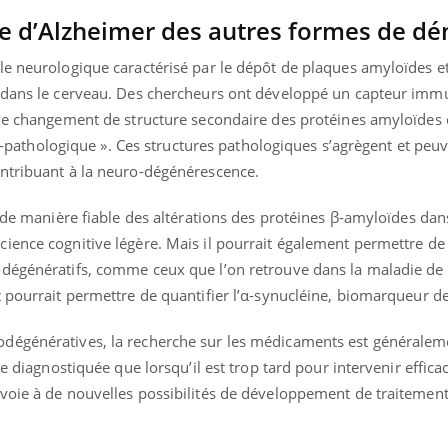
die d’Alzheimer des autres formes de d
le neurologique caractérisé par le dépôt de plaques amyloïdes e
s dans le cerveau. Des chercheurs ont développé un capteur imm
 le changement de structure secondaire des protéines amyloïdes d
« β-pathologique ». Ces structures pathologiques s’agrègent et pe
ntribuant à la neuro-dégénérescence.
e de manière fiable des altérations des protéines β-amyloïdes dan
ience cognitive légère. Mais il pourrait également permettre de
odégénératifs, comme ceux que l’on retrouve dans la maladie de
 pourrait permettre de quantifier l’α-synucléine, biomarqueur de
dégénératives, la recherche sur les médicaments est généralem
re diagnostiquée que lorsqu’il est trop tard pour intervenir effic
voie à de nouvelles possibilités de développement de traitement
ence en fer : comprendre pour
tube
Youtube
venir