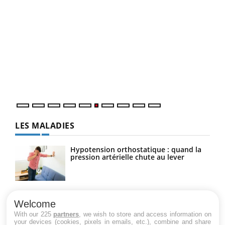
COU
You
Coup
vous
épis
LES MALADIES
Hypotension orthostatique : quand la
pression artérielle chute au lever
Drépanocytose : une déformation des
globules rouges aux conséquences
Welcome
graves
With our 225
partners
, we wish to store and access information on
your devices (cookies, pixels in emails, etc.), combine and share