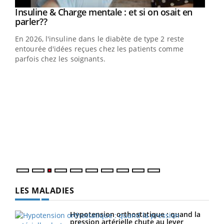
Youtube
Insuline & Charge mentale : et si on osait en
Youtube
Youtube
parler??
En 2026, l'insuline dans le diabète de type 2 reste
entourée d'idées reçues chez les patients comme
parfois chez les soignants.
Ecz
You
pour
L'ét
Vaca
Nos 
LES MALADIES
Hypotension orthostatique : quand la
pression artérielle chute au lever