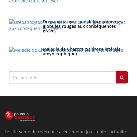
Drépanocytose : une déformation des
globules rouges aux conséquences
graves
Maladie de Charcot (Sclérose latérale
amyotrophique)
Le site santé de référence avec chaque jour toute l'actualité