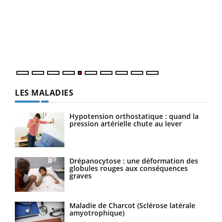
à l
Un é
mati
numé
LES MALADIES
Hypotension orthostatique : quand la
pression artérielle chute au lever
Drépanocytose : une déformation des
globules rouges aux conséquences
graves
Maladie de Charcot (Sclérose latérale
amyotrophique)