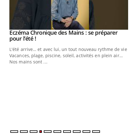
Eczéma Chronique des Mains : se préparer
Youtube
Youtube
pour l’été !
L'été arrive… et avec lui, un tout nouveau rythme de vie !
Vacances, plage, piscine, soleil, activités en plein air…
Nos mains sont ...
Dia
You
Le 
pers
ques