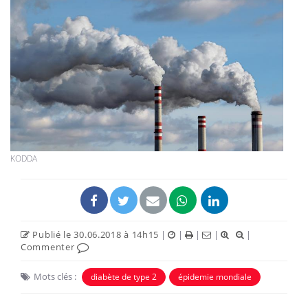
KODDA
Publié le 30.06.2018 à 14h15
|
|
|
|
|
Commenter
Mots clés :
diabète de type 2
épidemie mondiale