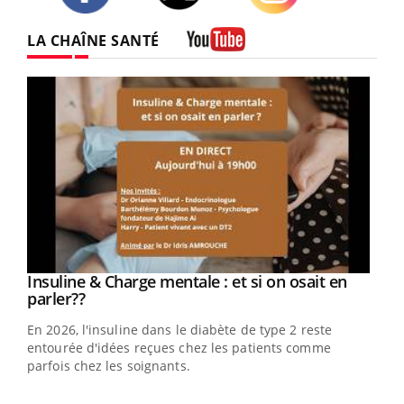
Twitter
Facebook
Instagram
LA CHAÎNE SANTÉ
Youtube
Youtube
Insuline & Charge mentale : et si on osait en
Youtube
Youtube
parler??
En 2026, l'insuline dans le diabète de type 2 reste
entourée d'idées reçues chez les patients comme
parfois chez les soignants.