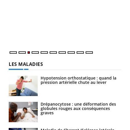
Ecz
You
pour
L'ét
Vaca
Nos 
LES MALADIES
Hypotension orthostatique : quand la
pression artérielle chute au lever
Drépanocytose : une déformation des
globules rouges aux conséquences
graves