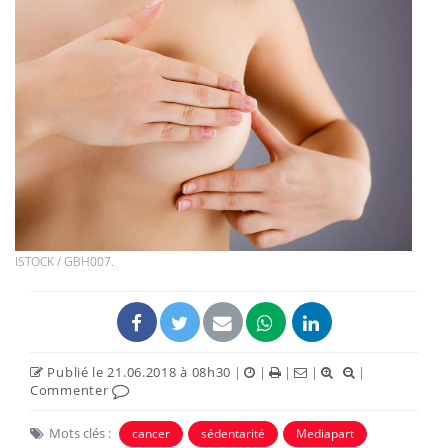
ISTOCK / GBH007.
Publié le 21.06.2018 à 08h30
|
|
|
|
|
Commenter
Mots clés :
cancer
sédentarité
Mediapart