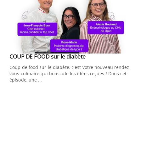
Youtube
cès
COUP DE FOOD sur le diabète
Youtube
Coup de food sur le diabète, c'est votre nouveau rendez-
 en
vous culinaire qui bouscule les idées reçues ! Dans cet
u
épisode, une ...
Qua
You
"Les
trav
DRH 