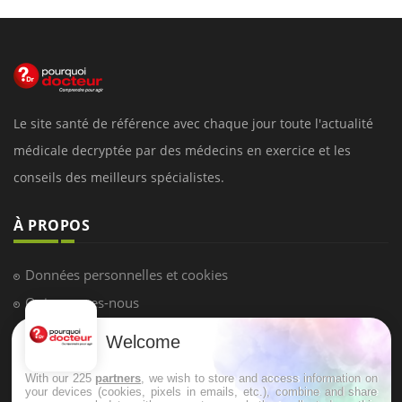
Le site santé de référence avec chaque jour toute l'actualité
médicale decryptée par des médecins en exercice et les
conseils des meilleurs spécialistes.
À PROPOS
Données personnelles et cookies
Qui sommes-nous
Conditions d'utilisation
Welcome
Plan du site
With our 225
partners
, we wish to store and access information on
Mentions Légales
your devices (cookies, pixels in emails, etc.), combine and share