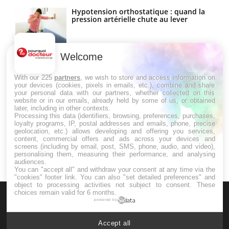
Hypotension orthostatique : quand la
pression artérielle chute au lever
Welcome
Drépanocytose : une déformation des
globules rouges aux conséquences
graves
With our 225
partners
, we wish to store and access information on
your devices (cookies, pixels in emails, etc.), combine and share
your personal data with our partners, whether collected on this
website or in our emails, already held by some of us, or obtained
Maladie de Charcot (Sclérose latérale
later, including in other contexts.
amyotrophique)
Processing this data (identifiers, browsing, preferences, purchases,
loyalty programs, IP, postal addresses and emails, phone, precise
geolocation, etc.) allows developing and offering you services,
content, commercial offers and ads across your devices and
screens (including by email, post, SMS, phone, audio, and video),
personalising them, measuring their performance, and analysing
audiences.
You can "accept all" and withdraw your consent at any time via the
"cookies" footer link
. You can also "set detailed preferences" and
object to processing activities not subject to consent. These
choices remain valid for 6 months.
powered by
Accept all