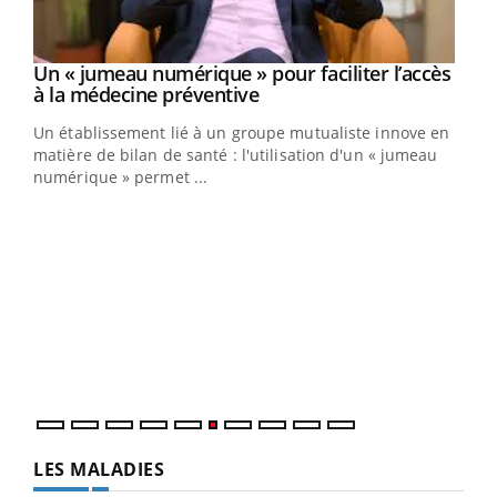
Un « jumeau numérique » pour faciliter l’accès
Youtube
Youtube
à la médecine préventive
Un établissement lié à un groupe mutualiste innove en
e
matière de bilan de santé : l'utilisation d'un « jumeau
numérique » permet ...
COU
You
Coup
vous
épis
LES MALADIES