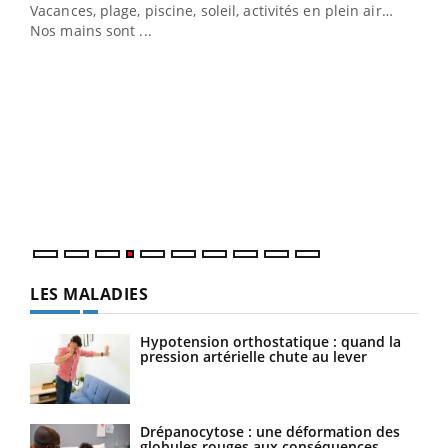
Vacances, plage, piscine, soleil, activités en plein air…
Nos mains sont ...
Dia
You
Le 
pers
ques
LES MALADIES
Hypotension orthostatique : quand la
pression artérielle chute au lever
Drépanocytose : une déformation des
globules rouges aux conséquences