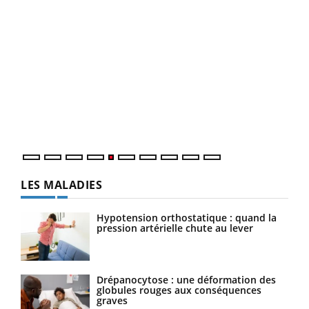
Un 
You
à l
Un é
mati
numé
LES MALADIES
Hypotension orthostatique : quand la
pression artérielle chute au lever
Drépanocytose : une déformation des
globules rouges aux conséquences
graves