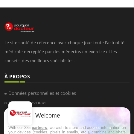
Le site santé de référence avec chaque jour toute l'actualité
médicale decryptée par des médecins en exercice et les
conseils des meilleurs spécialistes.
À PROPOS
Données personnelles et cookies
Qui sommes-nous
Conditions d'utilisation
Welcome
Plan du site
With our 225
partners
, we wish to store and access information on
Mentions Légales
your devices (cookies, pixels in emails, etc.), combine and share