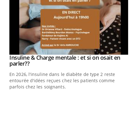
Youtube
Insuline & Charge mentale : et si on osait en
Youtube
Youtube
parler??
En 2026, l'insuline dans le diabète de type 2 reste
entourée d'idées reçues chez les patients comme
parfois chez les soignants.
Ecz
You
pour
L'ét
Vaca
Nos 