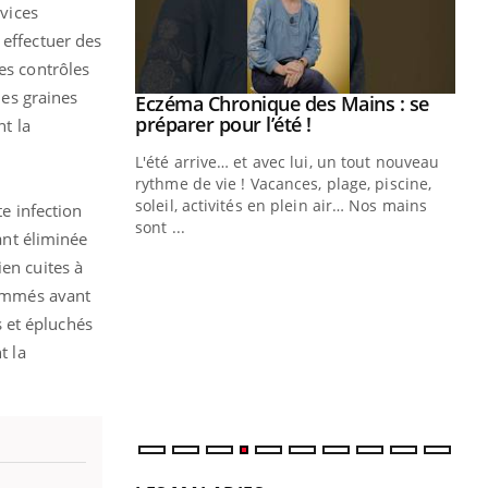
rvices
 effectuer des
es contrôles
des graines
ale : et si on
Eczéma Chronique des Mains : se
Youtube
ube
Youtube
préparer pour l’été !
nt la
e diabète de type 2
L'été arrive… et avec lui, un tout nouveau
çues chez les
rythme de vie ! Vacances, plage, piscine,
ez les soignants.
soleil, activités en plein air… Nos mains
e infection
sont ...
nt éliminée
Di
You
en cuites à
Le 
nsommés avant
nom
 et épluchés
dia
défi
t la