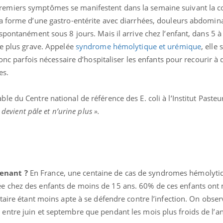
remiers symptômes se manifestent dans la semaine suivant la
Pourquoi votre ventre
Pourquo
gâche-t-il les premiers
de prot
a forme d’une gastro-entérite avec diarrhées, douleurs abdomina
jours de vos vacances ?
finalem
spontanément sous 8 jours. Mais il arrive chez l’enfant, dans 5 à
me plus grave. Appelée
syndrome hémolytique et urémique
, elle
donc parfois nécessaire d’hospitaliser les enfants pour recourir à 
es.
ble du Centre national de référence des E. coli à l’Institut Pasteur
 devient pâle et n’urine plus ».
tenant ?
En France, une centaine de cas de syndromes hémolyti
 chez des enfants de moins de 15 ans. 60% de ces enfants ont
taire étant moins apte à se défendre contre l’infection. On obser
ntre juin et septembre que pendant les mois plus froids de l’a