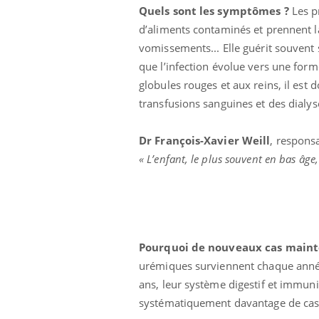
Quels sont les symptômes ?
Les p
Cytomégalovirus : ce qui
change dans la prise en
d’aliments contaminés et prennent l
charge des femmes
enceintes
vomissements... Elle guérit souvent 
que l’infection évolue vers une for
globules rouges et aux reins, il est 
transfusions sanguines et des dialys
Dr François-Xavier Weill
, responsa
« L’enfant, le plus souvent en bas âge,
Pourquoi de nouveaux cas main
urémiques surviennent chaque année
ans, leur système digestif et immuni
systématiquement davantage de cas e