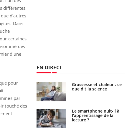
it l’un des
s différentes.
 que d’autres
ngites. Dans
ouche
our certaines
 consommé des
rnier d'une
EN DIRECT
ique pour
haleurs :
Grossesse et chaleur : ce
i le risque de
que dit la science
it.
rimpe-t-il ?
aminés par
oir touché des
a pourrait-il
Le smartphone nuit-il à
lement
la propagation du
l'apprentissage de la
lecture ?