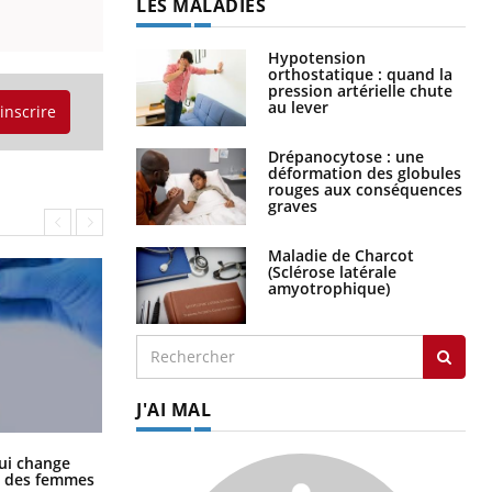
LES MALADIES
Hypotension
orthostatique : quand la
pression artérielle chute
au lever
'inscrire
Drépanocytose : une
déformation des globules
rouges aux conséquences
graves
Maladie de Charcot
(Sclérose latérale
amyotrophique)
J'AI MAL
La sieste empêche-t-elle de dormir
ui change
la nuit ?
ge des femmes