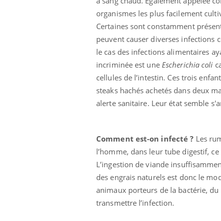
à sang chaud. Egalement appelée colib
organismes les plus facilement cultiv
Certaines sont constamment présente
peuvent causer diverses infections 
le cas des infections alimentaires ay
incriminée est une
Escherichia coli
c
cellules de l’intestin. Ces trois enfa
steaks hachés achetés dans deux mag
alerte sanitaire. Leur état semble s'
Comment est-on infecté ?
Les rum
Chikungunya, dengue,
West Nile : que se passe-
l’homme, dans leur tube digestif, ce 
t-il dans le sud de la
France ?
L’ingestion de viande insuffisamment
des engrais naturels est donc le mod
Les médicaments GLP-1
animaux porteurs de la bactérie, du
protègent-ils aussi les os
?
transmettre l’infection.