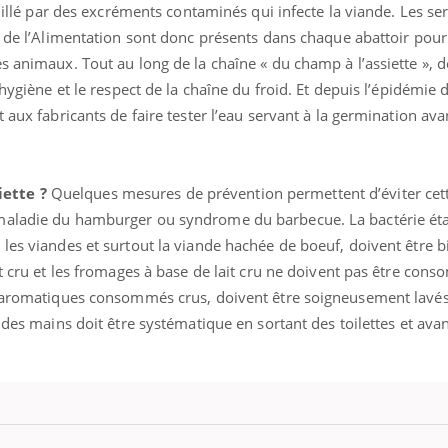
ouillé par des excréments contaminés qui infecte la viande. Les se
e de l’Alimentation sont donc présents dans chaque abattoir pour
s animaux. Tout au long de la chaîne « du champ à l’assiette », d
’hygiène et le respect de la chaîne du froid. Et depuis l’épidémie 
ence en fer : comprendre pour
Insuline & Charge ment
tube
Youtube
Youtube
Yout
venir
osait en parler??
 aux fabricants de faire tester l’eau servant à la germination ava
gue, irritabilité, brouillard mental ou
En 2026, l'insuline dans l
e alopécie… Les symptômes de la
reste entourée d'idées re
nce en fer sont multiples ce qui la rend
patients comme parfois ch
iette ?
Quelques mesures de prévention permettent d’éviter cett
maladie du hamburger ou syndrome du barbecue. La bactérie éta
les viandes et surtout la viande hachée de boeuf, doivent être bi
it cru et les fromages à base de lait cru ne doivent pas être co
s aromatiques consommés crus, doivent être soigneusement lavés
 des mains doit être systématique en sortant des toilettes et avan