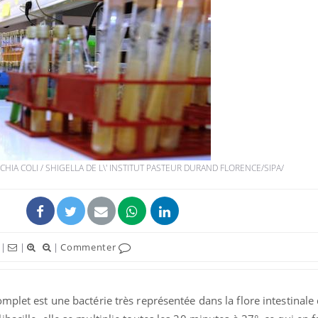
HIA COLI / SHIGELLA DE L\' INSTITUT PASTEUR DURAND FLORENCE/SIPA/
|
|
|
Commenter
plet est une bactérie très représentée dans la flore intestinal