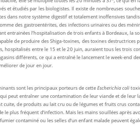
acille, elle se multiplie toutes les 20 minutes à 37°, ce qui en fa
és et étudiés par les biologistes. Il existe de nombreuses souche
s dans notre système digestif et totalement inoffensives tandis
comme des gastroentérites, des infections urinaires ou des méni
ant entrainées l’hospitalisation de trois enfants à Bordeaux, la s
apable de produire des Shiga-toxines, des toxines destructrices p
nts, hospitalisés entre le 15 et le 20 juin, auraient tous les trois
asins différents, ce qui a entraîné le lancement le week-end de
améliorer de jour en jour.
inants sont les principaux porteurs de cette
Escherichia coli
tox
La sieste empêche-t-elle
Fortes c
de dormir la nuit ?
pourquo
qui peut entraîner une contamination de leur viande et de leur la
noyade g
 cuite, de produits au lait cru ou de légumes et fruits crus cont
e le plus fréquent d’infection. Mais les mains souillées après av
VIH : la fin du comprimé
Le Viagr
 fumier contaminé ou les selles d‘un enfant malade peuvent éga
tous les jours se profile-t-
freiner 
elle enfin ?
cancer ?