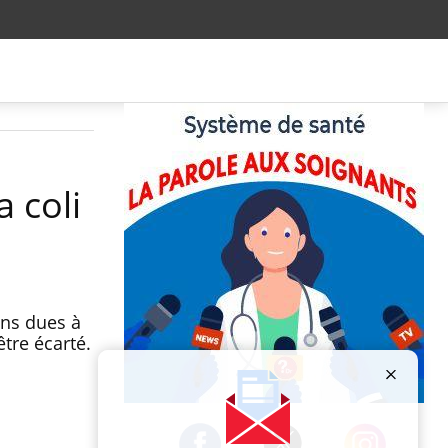
a coli
ons dues à
être écarté.
Publicité