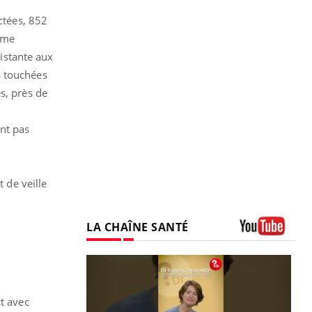
ctées, 852
rme
sistante aux
s touchées
s, près de
ent pas
t de veille
LA CHAÎNE SANTÉ
Youtube
ct avec