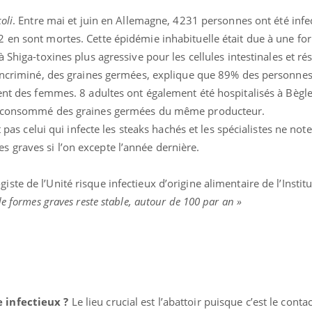
oli
. Entre mai et juin en Allemagne, 4231 personnes ont été infe
 en sont mortes. Cette épidémie inhabituelle était due à une fo
à Shiga-toxines plus agressive pour les cellules intestinales et ré
 incriminé, des graines germées, explique que 89% des personne
ent des femmes. 8 adultes ont également été hospitalisés à Bègle
ir consommé des graines germées du même producteur.
t pas celui qui infecte les steaks hachés et les spécialistes ne not
graves si l’on excepte l’année dernière.
iste de l’Unité risque infectieux d’origine alimentaire de l’Institu
e formes graves reste stable, autour de 100 par an »
 infectieux ?
Le lieu crucial est l’abattoir puisque c’est le conta