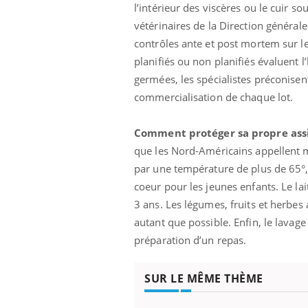
l’intérieur des viscères ou le cuir s
vétérinaires de la Direction général
contrôles ante et post mortem sur le
planifiés ou non planifiés évaluent l
Eczéma Chronique des Mains :
Car
Youtube
You
Youtube
expliquer ma maladie
pré
germées, les spécialistes préconisent
commercialisation de chaque lot.
Il y a des sujets qui sont faciles à aborder...
Fati
d'autres non ! D'un côté, poser des
mêm
questions sur la maladie d'un proche c'est
care
Comment protéger sa propre ass
montrer ...
...
que les Nord-Américains appellent 
par une température de plus de 65°, 
coeur pour les jeunes enfants. Le la
3 ans. Les légumes, fruits et herbe
autant que possible. Enfin, le lavage
préparation d’un repas.
SUR LE MÊME THÈME