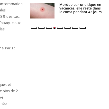
 consommation
i manger moins
Mordue par une tique en
éines pourrait
vacances, elle reste dans
les,
ent être bénéfique
le coma pendant 42 jours
 8% des cas,
 s’attaque aux
des
 à Paris :
ques et
 moins de 2
ve
nnée.