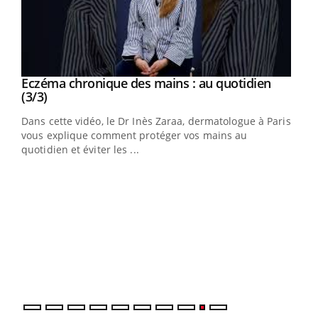
Youtube
al
Eczéma chronique des mains : au quotidien
Youtube
Youtube
(3/3)
au
Dans cette vidéo, le Dr Inès Zaraa, dermatologue à Paris,
,
vous explique comment protéger vos mains au
quotidien et éviter les ...
Ecz
You
(2/3
Une 
une 
une i