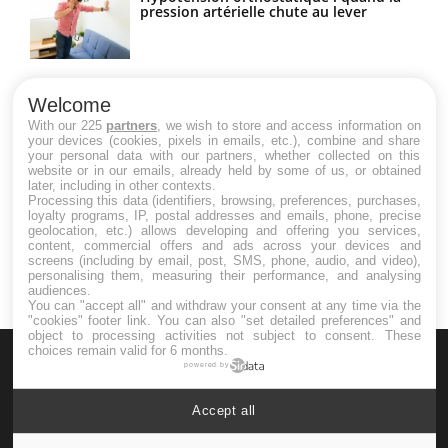
pression artérielle chute au lever
Drépanocytose : une déformation des
globules rouges aux conséquences
Welcome
graves
With our 225
partners
, we wish to store and access information on
your devices (cookies, pixels in emails, etc.), combine and share
your personal data with our partners, whether collected on this
website or in our emails, already held by some of us, or obtained
Maladie de Charcot (Sclérose latérale
later, including in other contexts.
amyotrophique)
Processing this data (identifiers, browsing, preferences, purchases,
loyalty programs, IP, postal addresses and emails, phone, precise
geolocation, etc.) allows developing and offering you services,
content, commercial offers and ads across your devices and
screens (including by email, post, SMS, phone, audio, and video),
personalising them, measuring their performance, and analysing
audiences.
You can "accept all" and withdraw your consent at any time via the
"cookies" footer link
. You can also "set detailed preferences" and
object to processing activities not subject to consent. These
choices remain valid for 6 months.
powered by
Accept all
Le site santé de référence avec chaque jour toute l'actualité