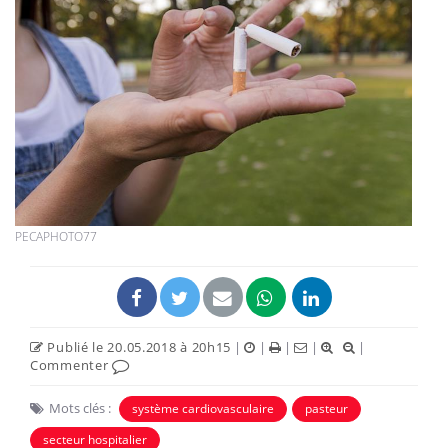
PECAPHOTO77
Publié le 20.05.2018 à 20h15
|
|
|
|
|
Commenter
Mots clés :
système cardiovasculaire
pasteur
secteur hospitalier