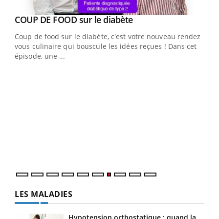
Youtube
Yout
COUP DE FOOD sur le diabète
Quand l’entreprise mise sur le bien être global
Youtube
Youtube
Coup de food sur le diabète, c'est votre nouveau rendez-
"Les rendez-vous de la santé et de la qualité de vie au
vous culinaire qui bouscule les idées reçues ! Dans cet
travail" de Pourquoi Docteur reçoivent Régis Blugeon,
épisode, une ...
DRH et directeur ...
Ecz
You
(3/3
Dans
vous
quot
LES MALADIES
Hypotension orthostatique : quand la