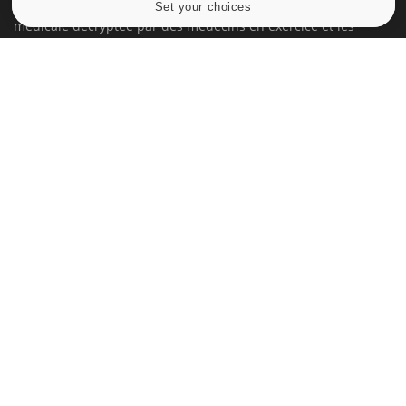
Set your choices
Cookies settings
médicale decryptée par des médecins en exercice et les
conseils des meilleurs spécialistes.
À PROPOS
Données personnelles et cookies
Qui sommes-nous
Conditions d'utilisation
Plan du site
Mentions Légales
Nous contacter
NEWSLETTER
Recevez toutes les semaines les meilleures infos santé