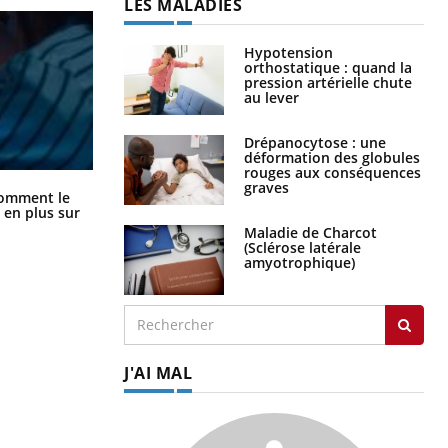
LES MALADIES
Hypotension
orthostatique : quand la
pression artérielle chute
au lever
Drépanocytose : une
déformation des globules
rouges aux conséquences
graves
Cancer colorectal : une stratégie
comment le
simple aurait changé la donne au
 en plus sur
Pays basque
Maladie de Charcot
(Sclérose latérale
amyotrophique)
J'AI MAL