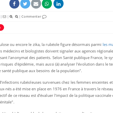
|
|
|
Commenter
a
culose ou encore le zika, la
rubéole
figure désormais parmi
les m
s médecins et biologistes doivent signaler aux agences régionale
ssant l'anonymat des patients.
Selon Santé publique France, le s
 risques d'épidémie, mais aussi (à) analyser l'évolution dans le 
e santé publique aux besoins de la population".
Cytomégalovirus : ce qui
Pourquo
change dans la prise en
gâche-t-
charge des femmes
jours de
d’infections rubéoleuses survenues chez les femmes enceintes et 
enceintes
ux-nés a été mise en place en 1976 en France à travers le résea
La sieste empêche-t-elle
Fortes c
ctif de ce réseau est d’évaluer l'impact de la politique vaccinale 
de dormir la nuit ?
pourquo
énitale".
noyade g