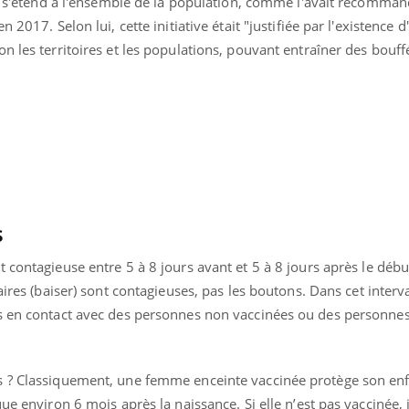
té s'étend à l'ensemble de la population, comme l'avait recomman
VIH : la fin du comprimé
Le Viagr
 2017. Selon lui, cette initiative était "justifiée par l'existence d
tous les jours se profile-t-
freiner 
elle enfin ?
cancer ?
n les territoires et les populations, pouvant entraîner des bouff
s
st
contagieuse entre 5 à 8 jours avant et 5 à 8 jours après le débu
aires
(baiser) sont contagieuses, pas les boutons.
Dans cet interval
s en contact avec des personnes non vaccinées ou des personnes
s ? Classiquement, une femme enceinte vaccinée protège son enf
ue environ 6 mois après la naissance. Si elle n’est pas vaccinée, i