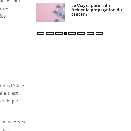
dé le Haut
a pourrait-il
Le smartphone nuit-il à
'une
la propagation du
l'apprentissage de la
lecture ?
ées
t des lésions
le, il est
 à risque
ant avec ses
l est