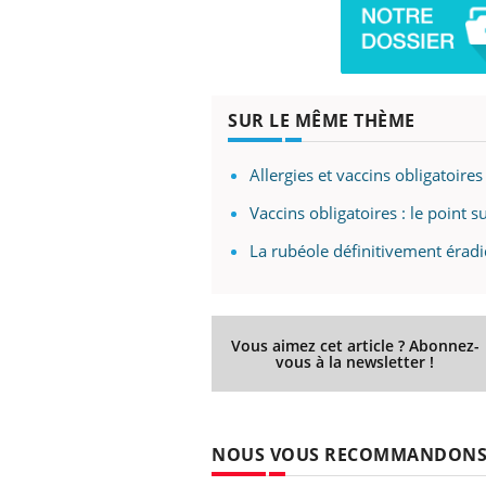
 Mains :
Carence en fer : comprendre pour
Ins
Youtube
You
SUR LE MÊME THÈME
Youtube
Youtube
prévenir
osa
aciles à aborder...
Fatigue, irritabilité, brouillard mental ou
En 2
Allergies et vaccins obligatoires
poser des
même alopécie… Les symptômes de la
rest
'un proche c'est
carence en fer sont multiples ce qui la rend
pat
Vaccins obligatoires : le point 
...
La rubéole définitivement érad
Vous aimez cet article ? Abonnez-
vous à la newsletter !
NOUS VOUS RECOMMANDON