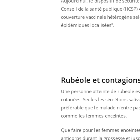
Aujourd'hui, le dispositif de sécuri
 connectés :
Les médicaments GLP-1
Conseil de la santé publique (HCSP) en
le travail
protègent-ils aussi les os
de plus en plus
?
couverture vaccinale hétérogène selo
soirées
épidémiques localisées".
Rubéole et contagion
Une personne
atteinte de rubéole e
cutanées.
Seules les
sécrétions saliv
préférable que le malade n’entre pa
comme les femmes enceintes.
Que faire pour les femmes enceinte
anticorps durant la grossesse et jusq