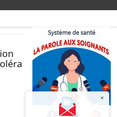
tion
oléra
Publicité