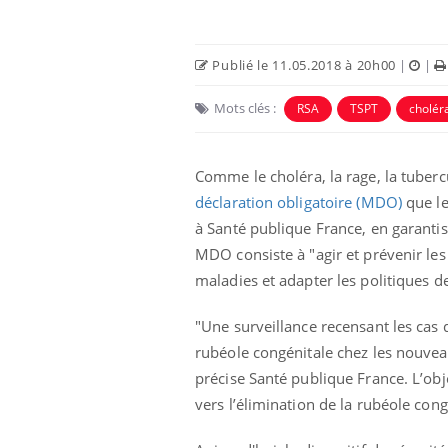
Publié le 11.05.2018 à 20h00
|
|
Mots clés :
RSA
TSPT
cholér
Comme
le choléra, la rage, la tuber
déclaration obligatoire (MDO)
que le
à Santé publique France, en garanti
MDO consiste à "agir et prévenir les
maladies et adapter les politiques d
 à risque : ce jus
Cancer colorectal : une
ttire l'attention
stratégie simple aurait
cheurs
changé la donne au Pays
"Une surveillance recensant les cas 
basque
rubéole congénitale chez les nouvea
 oublier les
Chikungunya, dengue,
précise Santé publique France. L’obje
n vacances ?
West Nile : que se passe-
vers l’élimination de la rubéole cong
t-il dans le sud de la
France ?