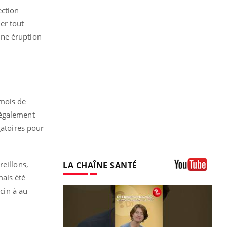
ection
ter tout
une éruption
 mois de
 également
gatoires pour
reillons,
LA CHAÎNE SANTÉ
mais été
Youtube
ccin à au