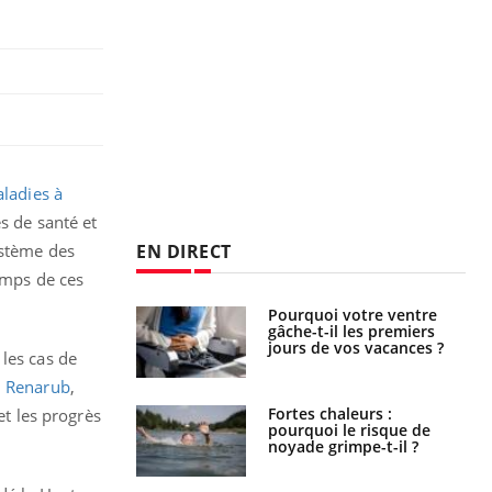
aladies à
s de santé et
EN DIRECT
ystème des
temps de ces
i votre ventre
Pourquoi manger moins
il les premiers
de protéines pourrait
 vos vacances ?
finalement être bénéfique
les cas de
u
Renarub
,
haleurs :
Grossesse et chaleur : ce
et les progrès
i le risque de
que dit la science
rimpe-t-il ?