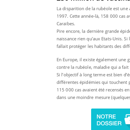
ar une tique en
Allergies alimentaires :
La disparition de la rubéole est une
, elle reste dans
une nouvelle arme contre
pendant 42 jours
les réactions sévères
1997. Cette année-là, 158 000 cas av
Caraïbes.
Pire encore, la dernière grande épi
naissance rien qu’aux Etats-Unis. Si 
fallait protéger les habitants des di
En Europe, il existe également une 
contre la rubéole, maladie qui a fa
Si l’objectif à long terme est bien d
différentes épidémies qui touchent 
115 000 cas avaient été recensés en
dans une moindre mesure (quelques 