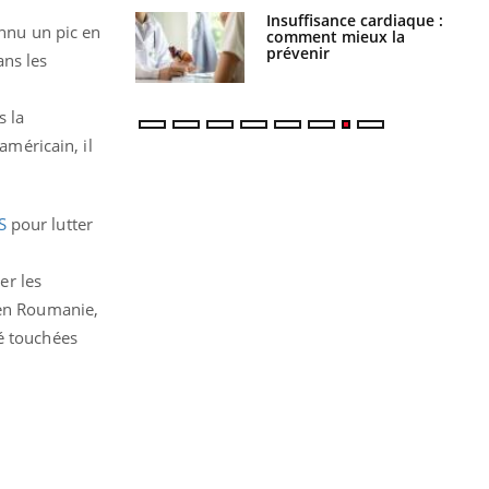
ance cardiaque :
Autisme : pourquoi le
onnu un pic en
 mieux la
cerveau reconnaît-il les
r
visages autrement ?
ans les
s la
américain, il
S
pour lutter
er les
’en Roumanie,
té touchées