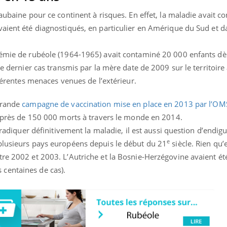
TDAH : quel est ce
Insuffis
 aubaine pour ce continent à risques. En effet, la maladie avait c
traitement autorisé aux
comment
États-Unis ?
préveni
aient été diagnostiqués, en particulier en Amérique du Sud et d
démie de rubéole (1964-1965) avait contaminé 20 000 enfants dè
le dernier cas transmis par la mère date de 2009 sur le territoire 
fférentes menaces venues de l’extérieur.
grande
campagne de vaccination mise en place en 2013 par l’OM
it près de 150 000 morts à travers le monde en 2014.
’éradiquer définitivement la maladie, il est aussi question d’endigu
e
plusieurs pays européens depuis le début du 21
siècle. Rien qu
tre 2002 et 2003. L’Autriche et la Bosnie-Herzégovine avaient é
centaines de cas).