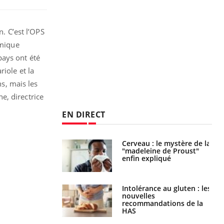
n. C’est l’OPS
émique
pays ont été
iole et la
ns, mais les
e, directrice
EN DIRECT
: le mystère de la
Le décalage des horaires
ine de Proust"
d'été : quel impact sur le
pliqué
sommeil ?
nce au gluten : les
Grossesse : ces polluants
es
pourraient influencer le
ndations de la
poids des enfants