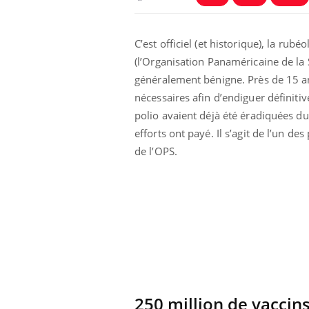
C’est officiel (et historique), la ru
(l’Organisation Panaméricaine de la 
généralement bénigne. Près de 15 an
nécessaires afin d’endiguer définiti
polio avaient déjà été éradiquées du
efforts ont payé. Il s’agit de l’un de
de l’OPS.
e et chaleur : ce
Mordue par un
a science
barracuda, une petite fille
secourue grâce à un
réflexe essentiel
phone nuit-il à
Légionellose en Suisse :
tissage de la
quelle est l’origine de la
contamination ?
250 million de vaccin