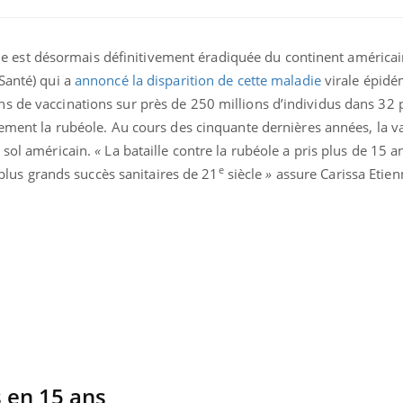
béole est désormais définitivement éradiquée du continent américai
Santé) qui a
annoncé la disparition de cette maladie
virale épid
s de vaccinations sur près de 250 millions d’individus dans 32 
vement la rubéole. Au cours des cinquante dernières années, la var
 sol américain.
«
La bataille contre la rubéole a pris plus de 15 a
e
s plus grands succès sanitaires de 21
siècle
»
assure Carissa Etienn
Comment gérer le
Cerveau 
sommeil des enfants en
"madele
vacances ?
enfin ex
Bilan prévention : ce que
Intoléra
les kinés pourront
nouvell
bientôt faire
recomma
HAS
s en 15 ans