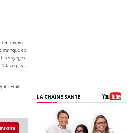
ant à mener.
 le manque de
 les voyages
010. Ce pays
ui s'était
LA CHAÎNE SANTÉ
Youtube
'inscrire