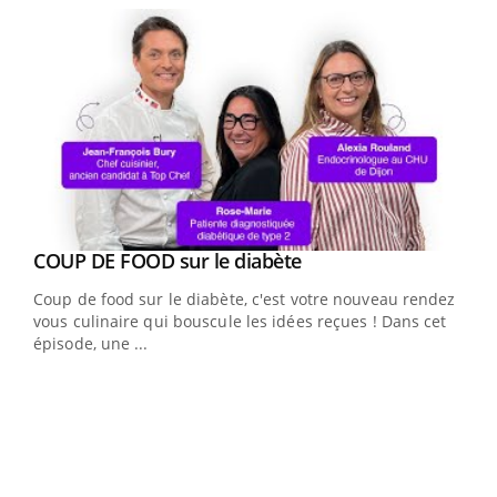
Youtube
cès
COUP DE FOOD sur le diabète
Youtube
Coup de food sur le diabète, c'est votre nouveau rendez-
 en
vous culinaire qui bouscule les idées reçues ! Dans cet
u
épisode, une ...
Qua
You
"Les