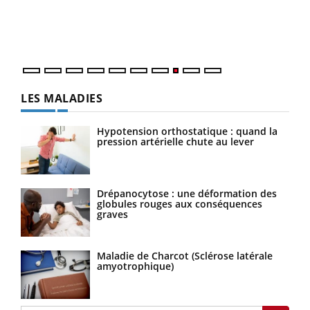
Une 
une 
une i
LES MALADIES
Hypotension orthostatique : quand la
pression artérielle chute au lever
Drépanocytose : une déformation des
globules rouges aux conséquences
graves
Maladie de Charcot (Sclérose latérale
amyotrophique)