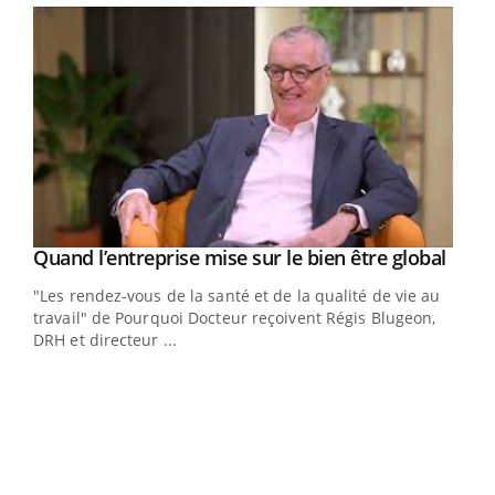
Yout
Quand l’entreprise mise sur le bien être global
Eczéma chronique des mains : au quotidien
Youtube
Youtube
Youtube
(3/3)
"Les rendez-vous de la santé et de la qualité de vie au
Dans cette vidéo, le Dr Inès Zaraa, dermatologue à Paris,
travail" de Pourquoi Docteur reçoivent Régis Blugeon,
vous explique comment protéger vos mains au
DRH et directeur ...
quotidien et éviter les ...
Ecz
You
(2/3