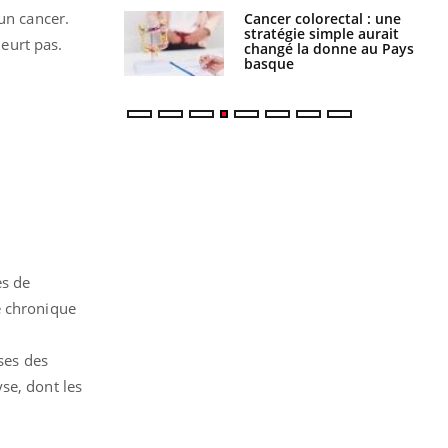
un cancer.
e à risque : ce jus
Cancer colorectal : une
attire l'attention
stratégie simple aurait
eurt pas.
rcheurs
changé la donne au Pays
basque
es de
e chronique
ses des
se, dont les