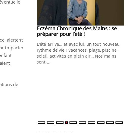
'éventuelle
ale : et si on
Eczéma Chronique des Mains : se
Youtube
ube
Youtube
préparer pour l’été !
e, alertent
e diabète de type 2
L'été arrive… et avec lui, un tout nouveau
par impacter
çues chez les
rythme de vie ! Vacances, plage, piscine,
enfant
ez les soignants.
soleil, activités en plein air… Nos mains
sont ...
aient
Di
You
Le 
nom
ations de
dia
défi