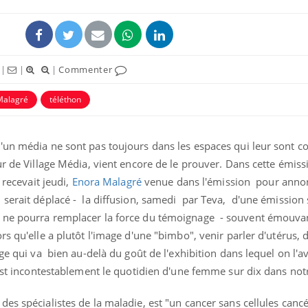
|
|
|
Commenter
Malagré
téléthon
'un média ne sont pas toujours dans les espaces qui leur sont co
ur de Village Média, vient encore de le prouver. Dans cette émiss
 recevait jeudi,
Enora Malagré
venue dans l'émission pour annon
Bébés, jeunes enfants :
Hantavir
 serait déplacé - la diffusion, samedi par Teva, d'une émission 
quelle trousse à
détecté 
 ne pourra remplacer la force du témoignage - souvent émouvan
pharmacie pour les
en Fran
vacances ?
s qu'elle a plutôt l'image d'une "bimbo", venir parler d'utérus, 
age qui va bien au-delà du goût de l'exhibition dans lequel on l'a
Syndrome métabolique :
Mortalit
quels sont les meilleurs
rapport 
 est incontestablement le quotidien d'une femme sur dix dans not
exercices physiques ?
son tau
es spécialistes de la maladie, est "un cancer sans cellules cancé