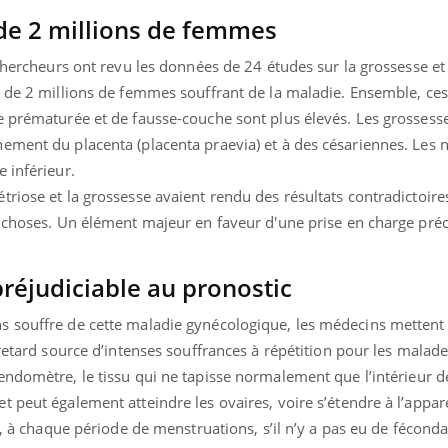
de 2 millions de femmes
 chercheurs ont revu les données de 24 études sur la grossesse et
s de 2 millions de femmes souffrant de la maladie. Ensemble, ce
e prématurée et de fausse-couche sont plus élevés. Les grosses
ement du placenta (placenta praevia) et à des césariennes. Les
 inférieur.
riose et la grossesse avaient rendu des résultats contradictoires
s choses. Un élément majeur en faveur d'une prise en charge pré
préjudiciable au pronostic
 souffre de cette maladie gynécologique, les médecins mettent 
 retard source d’intenses souffrances à répétition pour les malade
l’endomètre, le tissu qui ne tapisse normalement que l’intérieur de
 peut également atteindre les ovaires, voire s’étendre à l’appare
r, à chaque période de menstruations, s’il n’y a pas eu de féconda