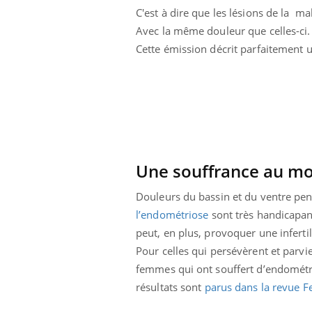
C'est à dire que les lésions de la m
Mon enfant est-il trop
sensible ou simplement
Avec la même douleur que celles-ci
très empathique ?
Cette émission décrit parfaitement u
Une souffrance au mo
Douleurs du bassin et du ventre pen
l’endométriose
sont très handicapan
peut, en plus, provoquer une inferti
Pour celles qui persévèrent et parvi
femmes qui ont souffert d’endométri
résultats sont
parus dans la revue Fer