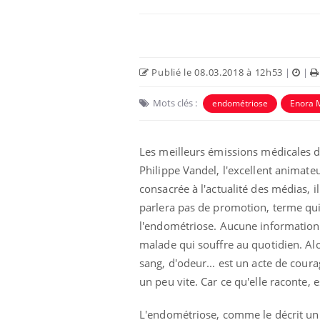
Publié le 08.03.2018 à 12h53
|
|
Mots clés :
endométriose
Enora 
Les meilleurs émissions médicales d
Philippe Vandel, l'excellent animate
consacrée à l'actualité des médias, il
Éclipse solaire du 12 août
parlera pas de promotion, terme qui
: “Des verres adaptés,
l'endométriose. Aucune information
c'est indispensable pour
la santé des yeux”
malade qui souffre au quotidien. Alor
sang, d'odeur... est un acte de cour
Les troubles du sommeil
modifient votre cerveau !
un peu vite. Car ce qu'elle raconte,
L'endométriose, comme le décrit un d