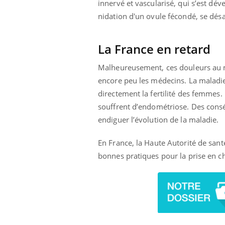
innervé et vascularisé, qui s’est dév
nidation d'un ovule fécondé, se désa
La France en retard
Eczéma Chronique des Mains :
Car
Youtube
You
Youtube
expliquer ma maladie
pré
Malheureusement, ces douleurs au m
Il y a des sujets qui sont faciles à aborder...
Fati
encore peu les médecins. La maladie 
d'autres non ! D'un côté, poser des
mêm
directement la fertilité des femmes.
questions sur la maladie d'un proche c'est
care
montrer ...
...
souffrent d’endométriose. Des cons
endiguer l’évolution de la maladie.
En France, la Haute Autorité de san
bonnes pratiques pour la prise en c