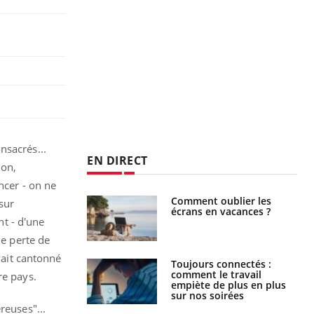
nsacrés...
EN DIRECT
ion,
cer - on ne
us : un cas
Comment oublier les
sur
chez un touriste
écrans en vacances ?
t - d'une
ce
de perte de
vait cantonné
é infantile : un
Toujours connectés :
s’interroge sur
comment le travail
re pays.
x élevé en France
empiète de plus en plus
sur nos soirées
reuses"...