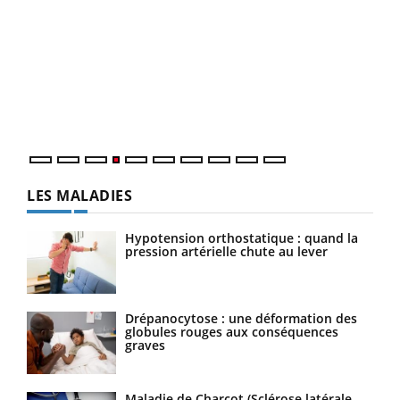
Dia
You
Le 
pers
ques
LES MALADIES
Hypotension orthostatique : quand la
pression artérielle chute au lever
Drépanocytose : une déformation des
globules rouges aux conséquences
graves
Maladie de Charcot (Sclérose latérale