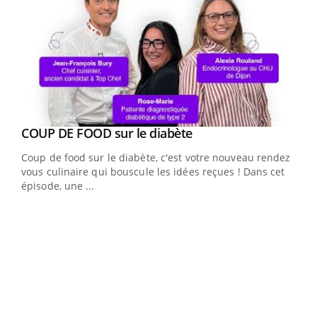
Youtube
cès
COUP DE FOOD sur le diabète
Youtube
Coup de food sur le diabète, c'est votre nouveau rendez-
 en
vous culinaire qui bouscule les idées reçues ! Dans cet
u
épisode, une ...
Qua
You
"Les
trav
DRH 