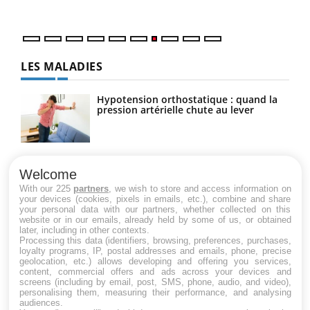
LES MALADIES
Hypotension orthostatique : quand la
pression artérielle chute au lever
Drépanocytose : une déformation des
globules rouges aux conséquences
Welcome
graves
With our 225
partners
, we wish to store and access information on
your devices (cookies, pixels in emails, etc.), combine and share
your personal data with our partners, whether collected on this
website or in our emails, already held by some of us, or obtained
Maladie de Charcot (Sclérose latérale
later, including in other contexts.
amyotrophique)
Processing this data (identifiers, browsing, preferences, purchases,
loyalty programs, IP, postal addresses and emails, phone, precise
geolocation, etc.) allows developing and offering you services,
content, commercial offers and ads across your devices and
screens (including by email, post, SMS, phone, audio, and video),
personalising them, measuring their performance, and analysing
audiences.