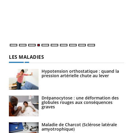
Youtube
Diabète & Ramadan 2026
Un 
Youtube
You
à l
Un é
mati
numé
LES MALADIES
Hypotension orthostatique : quand la
pression artérielle chute au lever
Drépanocytose : une déformation des
globules rouges aux conséquences
graves
Maladie de Charcot (Sclérose latérale
amyotrophique)