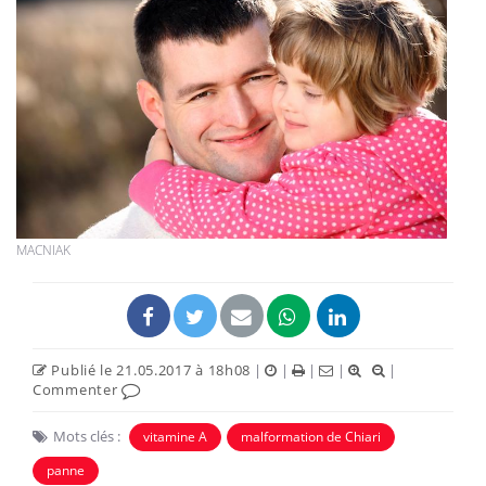
MACNIAK
Publié le 21.05.2017 à 18h08
|
|
|
|
|
Commenter
Mots clés :
vitamine A
malformation de Chiari
panne