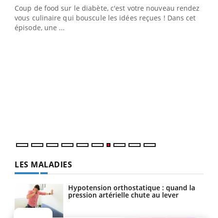
Coup de food sur le diabète, c'est votre nouveau rendez-
 en
vous culinaire qui bouscule les idées reçues ! Dans cet
u
épisode, une ...
Qua
You
"Les
trav
DRH 
LES MALADIES
Hypotension orthostatique : quand la
pression artérielle chute au lever