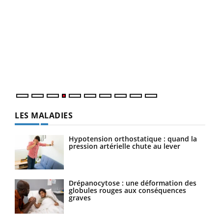
Dia
You
Le 
pers
ques
LES MALADIES
Hypotension orthostatique : quand la
pression artérielle chute au lever
Drépanocytose : une déformation des
globules rouges aux conséquences
graves