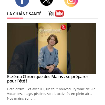
Twitter
Facebook
Instagram
LA CHAÎNE SANTÉ
Youtube
Eczéma Chronique des Mains : se préparer
Youtube
Youtube
pour l’été !
L'été arrive… et avec lui, un tout nouveau rythme de vie !
Vacances, plage, piscine, soleil, activités en plein air…
Nos mains sont ...