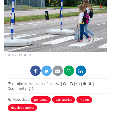
PETER77/EPICTURA
Publié le 08.10.2017 à 14h57
|
|
|
|
|
Commenter
Mots clés :
polluants
partenariat
melon
développement