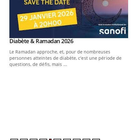
Youtube
Diabète & Ramadan 2026
Youtube
Le Ramadan approche, et, pour de nombreuses
vie !
personnes atteintes de diabète, c'est une période de
…
questions, de défis, mais ...
Un 
You
à l
Un é
mati
numé