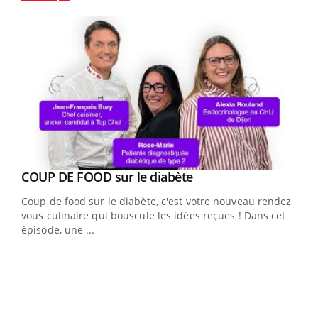
Youtube
Youtube
cès
COUP DE FOOD sur le diabète
Youtube
Coup de food sur le diabète, c'est votre nouveau rendez-
 en
vous culinaire qui bouscule les idées reçues ! Dans cet
u
épisode, une ...
Qua
You