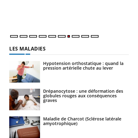
"Les
trav
DRH 
LES MALADIES
Hypotension orthostatique : quand la
pression artérielle chute au lever
Drépanocytose : une déformation des
globules rouges aux conséquences
graves
Maladie de Charcot (Sclérose latérale
amyotrophique)