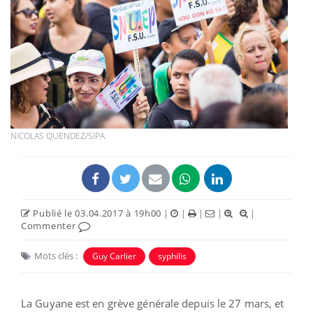
NICOLAS QUENDEZ/SIPA
Publié le 03.04.2017 à 19h00
|
|
|
|
|
Commenter
Mots clés :
Guy Carlier
syphilis
La Guyane est en grève générale depuis le 27 mars, et