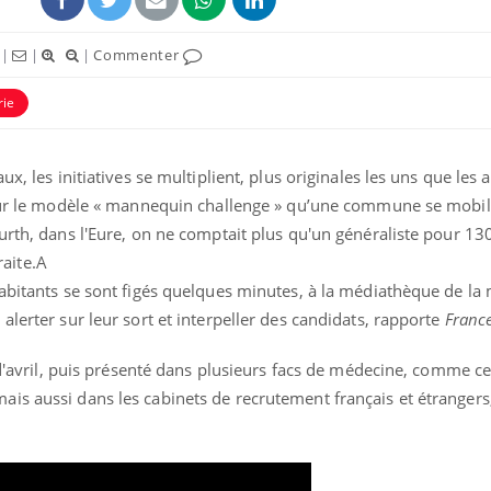
|
|
|
Commenter
rie
x, les initiatives se multiplient, plus originales les uns que les a
 sur le modèle « mannequin challenge » qu’une commune se mobili
urth, dans l'Eure, on ne comptait plus qu'un généraliste pour 13
raite.A
habitants se sont figés quelques minutes, à la médiathèque de la
Chikungunya, dengue,
La siest
lerter sur leur sort et interpeller des candidats, rapporte
France
West Nile : que se passe-
de dormi
t-il dans le sud de la
France ?
s d'avril, puis présenté dans plusieurs facs de médecine, comme ce
is aussi dans les cabinets de recrutement français et étrangers,
Les médicaments GLP-1
VIH : la
protègent-ils aussi les os
tous les
?
elle enfi