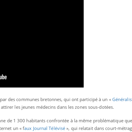
Cytomégalovirus : ce qui
Pourquo
change dans la prise en
gâche-t-
charge des femmes
jours de
enceintes
 par des communes bretonnes, qui ont participé à un «
Généralis
 attirer les jeunes médecins dans les zones sous-dotées.
e de 1 300 habitants confrontée à la même problématique que 
ternet un « f
aux Journal Télévisé
», qui relatait dans court-métrag