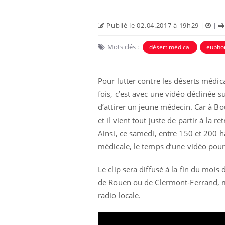
Publié le 02.04.2017 à 19h29
|
|
Mots clés :
désert médical
eupho
Pour lutter contre les déserts médicau
fois, c’est avec une vidéo déclinée
d’attirer un jeune médecin. Car à Bo
et il vient tout juste de partir à la ret
Ainsi, ce samedi, entre 150 et 200 
us : un cas
Comment oublier les
médicale, le temps d’une vidéo pour a
chez un touriste
écrans en vacances ?
e
Le clip sera diffusé à la fin du moi
de Rouen ou de Clermont-Ferrand, ma
 infantile : un
Toujours connectés :
radio locale.
s’interroge sur
comment le travail
 élevé en France
empiète de plus en plus
sur nos soirées