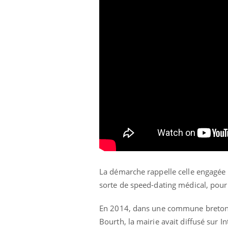
 à risque : ce jus
Cancer colorectal : une
ttire l'attention
stratégie simple aurait
cheurs
changé la donne au Pays
basque
La démarche rappelle celle engagée
sorte de speed-dating médical, pour
En 2014, dans une commune bretonn
Bourth, la mairie avait diffusé sur In