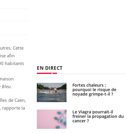
utres. Cette
se afin
00 habitants
EN DIRECT
 maison
e empêche-t-elle
Fortes chaleurs :
 Bleu
.
r la nuit ?
pourquoi le risque de
noyade grimpe-t-il ?
lles de Caen,
 rapporte la
 fin du comprimé
Le Viagra pourrait-il
 jours se profile-t-
freiner la propagation du
n ?
cancer ?