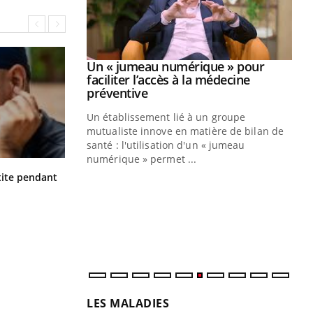
Youtube
2026
Un « jumeau numérique » pour
Youtube
faciliter l’accès à la médecine
 pour de
Youtube
préventive
teintes de
Un établissement lié à un groupe
e de questions, de
mutualiste innove en matière de bilan de
santé : l'utilisation d'un « jumeau
CO
You
numérique » permet ...
Hantavirus : un cas détecté chez un
ite pendant
Cou
touriste en France
nou
bou
épi
LES MALADIES