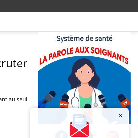
cruter
ant au seul
Publicité