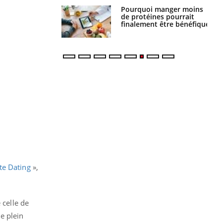
i votre ventre
Pourquoi manger moins
il les premiers
de protéines pourrait
 vos vacances ?
finalement être bénéfique
te Dating
»,
celle de
e plein