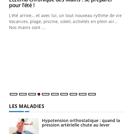
Youtube
pour l’été !
L'été arrive… et avec lui, un tout nouveau rythme de vie !
Vacances, plage, piscine, soleil, activités en plein air…
Nos mains sont ...
Dia
You
Le 
pers
ques
LES MALADIES
Hypotension orthostatique : quand la
pression artérielle chute au lever