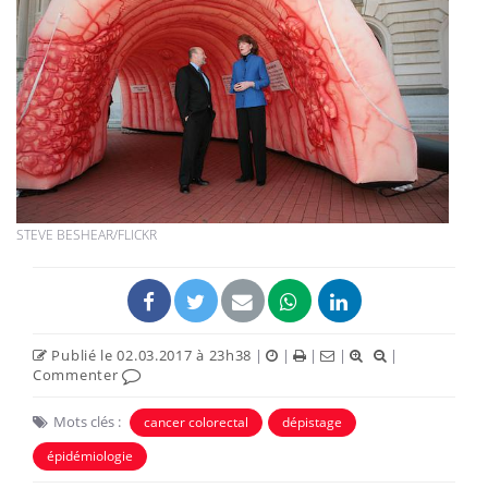
STEVE BESHEAR/FLICKR
Publié le 02.03.2017 à 23h38
|
|
|
|
|
Commenter
Mots clés :
cancer colorectal
dépistage
épidémiologie