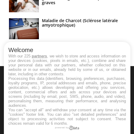
graves
Maladie de Charcot (Sclérose latérale
amyotrophique)
Welcome
With our 225
partners
, we wish to store and access information on
your devices (cookies, pixels in emails, etc.), combine and share
your personal data with our partners, whether collected on this
website or in our emails, already held by some of us, or obtained
later, including in other contexts.
Processing this data (identifiers, browsing, preferences, purchases,
loyalty programs, IP, postal addresses and emails, phone, precise
geolocation, etc.) allows developing and offering you services,
content, commercial offers and ads across your devices and
screens (including by email, post, SMS, phone, audio, and video),
Le site santé de référence avec chaque jour toute l'actualité
personalising them, measuring their performance, and analysing
audiences.
médicale decryptée par des médecins en exercice et les
You can "accept all" and withdraw your consent at any time via the
"cookies" footer link
. You can also "set detailed preferences" and
conseils des meilleurs spécialistes.
object to processing activities not subject to consent. These
choices remain valid for 6 months.
powered by