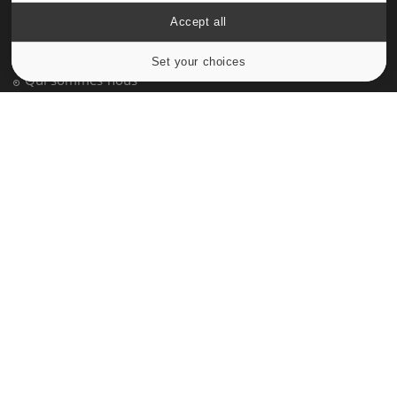
À PROPOS
Accept all
Données personnelles et cookies
Set your choices
Cookies settings
Qui sommes-nous
Conditions d'utilisation
Plan du site
Mentions Légales
Nous contacter
NEWSLETTER
Recevez toutes les semaines les meilleures infos santé
S'INSCRIRE