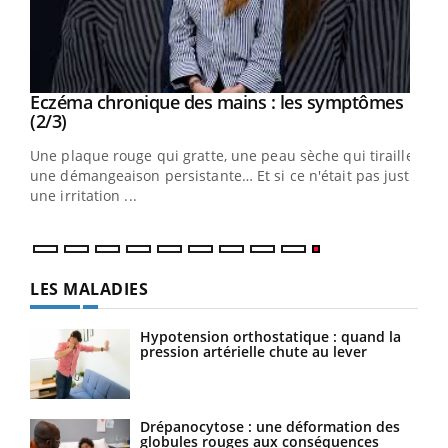
Eczéma chronique des mains : les symptômes
Youtube
Youtube
(2/3)
ris,
Une plaque rouge qui gratte, une peau sèche qui tiraille,
une démangeaison persistante… Et si ce n'était pas juste
une irritation ...
LES MALADIES
Hypotension orthostatique : quand la
pression artérielle chute au lever
Drépanocytose : une déformation des
globules rouges aux conséquences