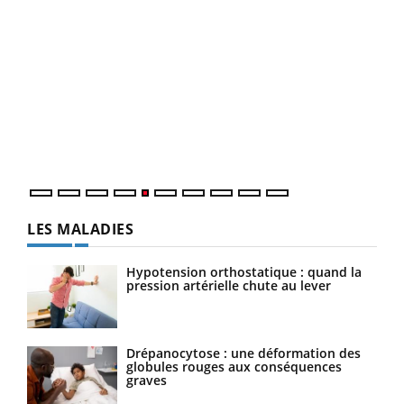
Un 
You
à l
Un é
mati
numé
LES MALADIES
Hypotension orthostatique : quand la
pression artérielle chute au lever
Drépanocytose : une déformation des
globules rouges aux conséquences
graves