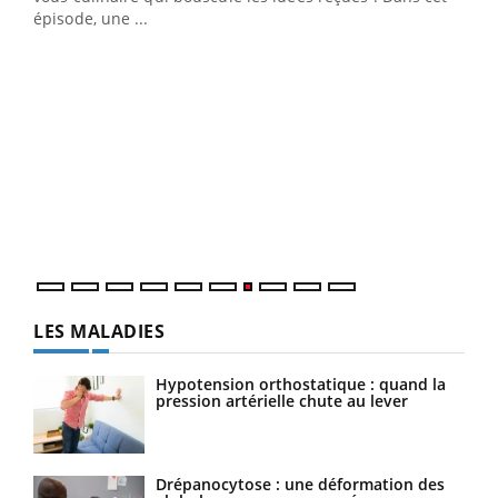
épisode, une ...
DRH et directeur ...
Ecz
You
(3/3
Dans
vous
quot
LES MALADIES
Hypotension orthostatique : quand la
pression artérielle chute au lever
Drépanocytose : une déformation des