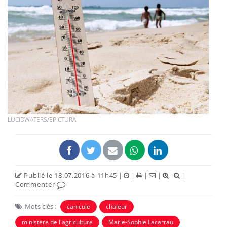
LUCIDWATERS/EPICTURA
Publié le 18.07.2016 à 11h45
|
|
|
|
|
Commenter
Mots clés :
canicule
chaleur
ministère de l'agriculture
Marie-Sophie Lacarrau