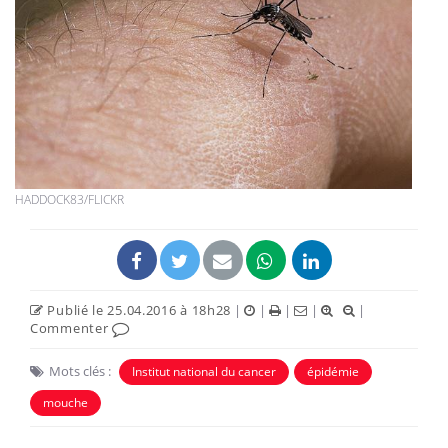
HADDOCK83/FLICKR
Publié le 25.04.2016 à 18h28
|
|
|
|
|
Commenter
Mots clés :
Institut national du cancer
épidémie
mouche