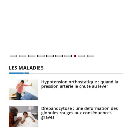
Ecz
You
(3/3
Dans
vous
quot
LES MALADIES
Hypotension orthostatique : quand la
pression artérielle chute au lever
Drépanocytose : une déformation des
globules rouges aux conséquences
graves