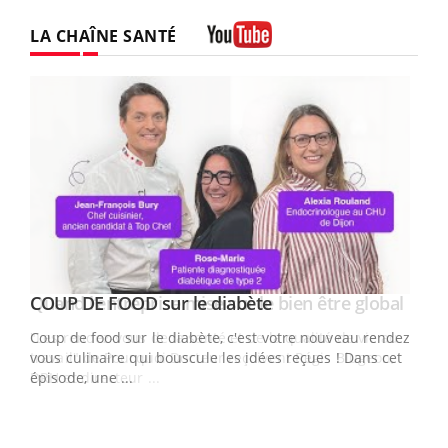
LA CHAÎNE SANTÉ
Youtube
Youtube
Yout
COUP DE FOOD sur le diabète
Quand l’entreprise mise sur le bien être global
Youtube
Youtube
Coup de food sur le diabète, c'est votre nouveau rendez-
"Les rendez-vous de la santé et de la qualité de vie au
vous culinaire qui bouscule les idées reçues ! Dans cet
travail" de Pourquoi Docteur reçoivent Régis Blugeon,
épisode, une ...
DRH et directeur ...