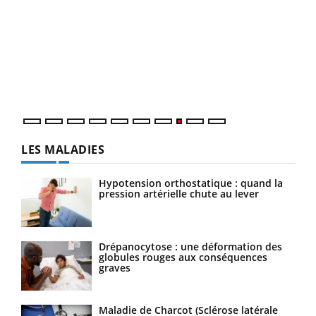
Ecz
You
(3/3
Dans
vous
quot
LES MALADIES
Hypotension orthostatique : quand la
pression artérielle chute au lever
Drépanocytose : une déformation des
globules rouges aux conséquences
graves
Maladie de Charcot (Sclérose latérale