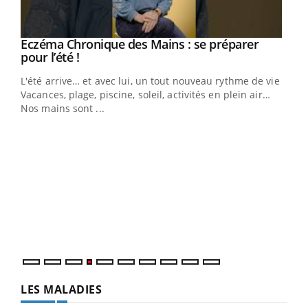
Eczéma Chronique des Mains : se préparer
Youtube
Youtube
pour l’été !
L'été arrive… et avec lui, un tout nouveau rythme de vie !
Vacances, plage, piscine, soleil, activités en plein air…
Nos mains sont ...
Dia
You
Le 
pers
ques
LES MALADIES