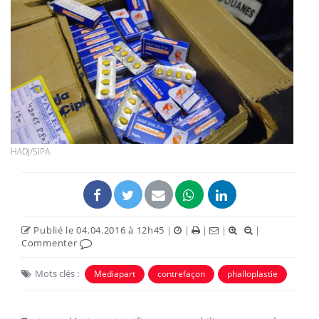
HADJ/SIPA
Publié le 04.04.2016 à 12h45
|
|
|
|
|
Commenter
Mots clés :
Mediapart
contrefaçon
phalloplastie