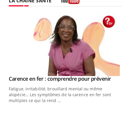
LA CHAÎNE SANTÉ
Youtube
Youtube
Carence en fer : comprendre pour prévenir
Youtube
Fatigue, irritabilité, brouillard mental ou même
alopécie… Les symptômes de la carence en fer sont
multiples ce qui la rend ...
Insuline & Charge mentale : et si on osait en
Ecz
Youtube
You