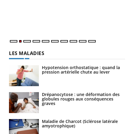
Youtube
parler??
pour
En 2026, l'insuline dans le diabète de type 2 reste
L'ét
entourée d'idées reçues chez les patients comme
Vaca
parfois chez les soignants.
Nos 
LES MALADIES
Hypotension orthostatique : quand la
pression artérielle chute au lever
Drépanocytose : une déformation des
globules rouges aux conséquences
graves
Maladie de Charcot (Sclérose latérale
amyotrophique)